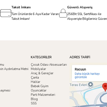
Taksit İmkanı
Güvenli Alışveriş
Tüm Ürünlerde 6 Aya Kadar Varan
256Bit SSL Sertifikası ile
Taksit İmkanı!
Alışverişte Bilgileriniz Güve
KATEGORİLER
ADRES TARİFİ
rmu
Çocuk Odası Aksesuarları
işkin Aydınlatma Metni
Mobilyalar
Araç & Gereçler
Çanta
Halılar
Bebek Giyim
zleşmesi
Oyuncaklar
i
Parti Malzemeleri
Blog
SSS