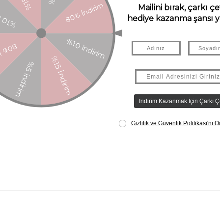
ZELLIKLERI
YORUMLAR
(0)
ÖDEME SEÇENEKLERI
ÜRÜN ÖNE
ayaklar ve köşelerle donatılmış, istediğiniz her yere götürebileceğiniz da
et fırça, 2 adet oje, 2 adet dudak parlatıcısı, 2 adet ruj, 2 adet kurşun k
 malzemeleri uluslararası laboratuvarlarda test edilmiştir.
 test edilmiştir.