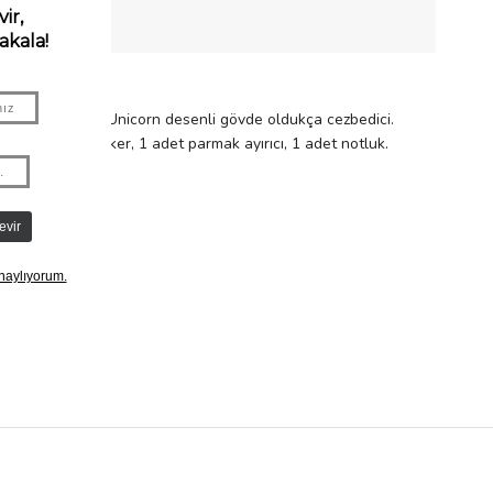
RILERI
yanıklı bir çanta. Unicorn desenli gövde oldukça cezbedici.
alem, 1 adet sticker, 1 adet parmak ayırıcı, 1 adet notluk.