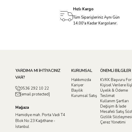
Hızlı Kargo
Tüm Siparişleriniz Aynı Gün
14.00'a Kadar Kargolanır.
YARDIMA MI İHTİYACINIZ
KURUMSAL
ÖNEMLİ BİLGİLER
VAR?
Hakkımızda
KVKK Başvuru Fo
Kariyer
Kişisel Verilere İl
0536 292 10 22
Bayilik
Üyelik & Ödeme
[email protected]
Kurumsal Satış
Teslimat
Kullanım Şartları
Değişim & İade
Mağaza
Mesafeli Satış Sö
Hamidiye mah. Porta Vadi T4
Gizlilik Sözleşmes
Blok No:23 Kağıthane -
Çerez Yönetimi
İstanbul