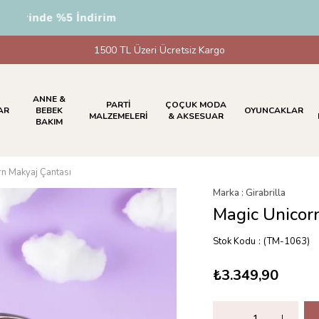
rinde %5 İndirim
1500 TL Üzeri Ücretsiz Kargo
ANNE &
PARTİ
ÇOÇUK MODA
AR
BEBEK
OYUNCAKLAR
MALZEMELERİ
& AKSESUAR
BAKIM
rn Makyaj Çantası
Marka
:
Girabrilla
Magic Unicor
Stok Kodu
(TM-1063)
₺3.349,90