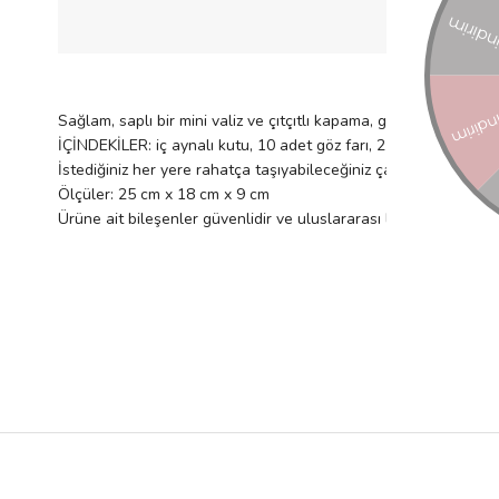
ÜRÜN Ö
Sağlam, saplı bir mini valiz ve çıtçıtlı kapama, güçlendirilmiş 
İÇİNDEKİLER: iç aynalı kutu, 10 adet göz farı, 2 adet allık, 2 ad
İstediğiniz her yere rahatça taşıyabileceğiniz çantadaki makyaj
Ölçüler: 25 cm x 18 cm x 9 cm
Ürüne ait bileşenler güvenlidir ve uluslararası laboratuvarlarda