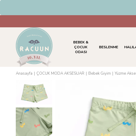
HAVALE & EFT Ödemelerind
BEBEK &
ÇOCUK
BESLENME
HALIL
ODASI
Anasayfa
ÇOCUK MODA AKSESUAR
Bebek Giyim
Yüzme Akses