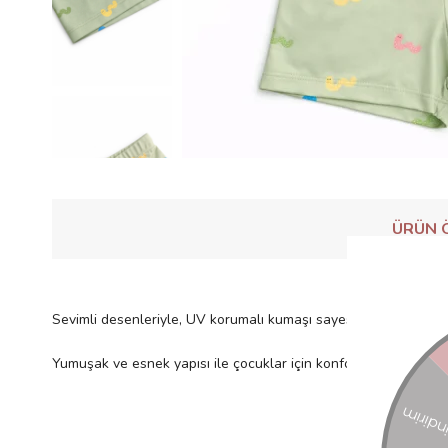
ÜRÜN Ö
Sevimli desenleriyle, UV korumalı kumaşı sayesinde güneşe ka
Yumuşak ve esnek yapısı ile çocuklar için konforlu bir kullanım