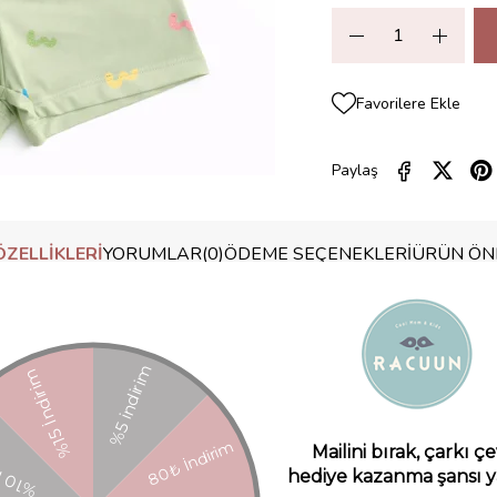
Favorilere Ekle
Paylaş
ZELLIKLERI
YORUMLAR
(0)
ÖDEME SEÇENEKLERI
ÜRÜN ÖNE
rşı ekstra koruma sağlar
 sunar.