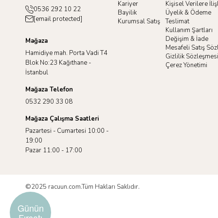
Kariyer
Kişisel Verilere İl
0536 292 10 22
Bayilik
Üyelik & Ödeme
[email protected]
Kurumsal Satış
Teslimat
Kullanım Şartları
Değişim & İade
Mağaza
Mesafeli Satış Sö
Hamidiye mah. Porta Vadi T4
Gizlilik Sözleşmes
Blok No:23 Kağıthane -
Çerez Yönetimi
İstanbul
Mağaza Telefon
0532 290 33 08
Mağaza Çalışma Saatleri
Pazartesi - Cumartesi 10:00 -
19:00
Pazar 11:00 - 17:00
©2025 racuun.com.Tüm Hakları Saklıdır.
Günün
Fırsatı