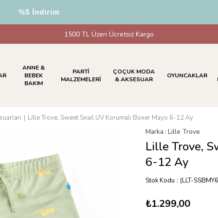
e %5 İndirim
1500 TL Üzeri Ücretsiz Kargo
ANNE &
PARTİ
ÇOÇUK MODA
AR
BEBEK
OYUNCAKLAR
MALZEMELERİ
& AKSESUAR
BAKIM
uarları
Lille Trove, Sweet Snail UV Korumalı Boxer Mayo 6-12 Ay
Marka
:
Lille Trove
Lille Trove, 
6-12 Ay
Stok Kodu
(LLT-SSBMY6
₺1.299,00