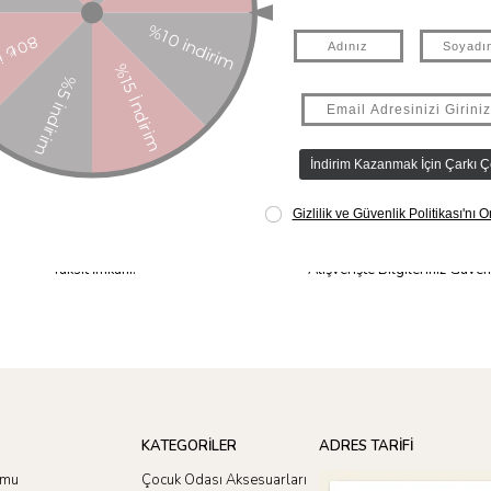
Taksit İmkanı
Güvenli Alışveriş
Tüm Ürünlerde 6 Aya Kadar Varan
256Bit SSL Sertifikası ile
Taksit İmkanı!
Alışverişte Bilgileriniz Güve
KATEGORİLER
ADRES TARİFİ
rmu
Çocuk Odası Aksesuarları