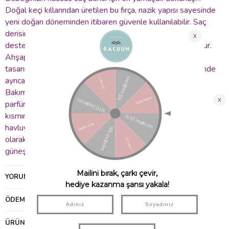
Doğal keçi kıllarından üretilen bu fırça, nazik yapısı sayesinde
yeni doğan döneminden itibaren güvenle kullanılabilir. Saç
derisini tahriş etmez, masaj etkisiyle kan dolaşımını
destekler ve konak oluşumunun önlenmesine yardımcı olur.
Ahşap sapı elinizde rahatça kavranır, doğal ve zarif
tasarımıyla bebeğinizin bakım rutinine eşlik eder. Setin içinde
ayrıca ahşap tarak da yer alır.
Bakım önerileri: Fırçanızı haftada 1 kez ılık su ve doğal,
parfümsüz bebek şampuanı ile nazikçe temizleyin. Sap
kısmını ıslatmaktan kaçının. Temizledikten sonra yumuşak bir
havluyla kurulayın ve kıllar aşağı bakacak şekilde doğal
olarak kurumaya bırakın. Uzun ömürlü kullanım için doğrudan
güneş ışığı veya ısı kaynağından uzak tutun.
YORUMLAR
(0)
ÖDEME SEÇENEKLERI
ÜRÜN ÖNERILERI