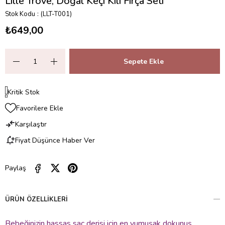
Lille Trove, Doğal Keçi Kılı Fırça Seti
Stok Kodu
(LLT-T001)
₺649,00
Kritik Stok
Favorilere Ekle
Karşılaştır
Fiyat Düşünce Haber Ver
Paylaş
ÜRÜN ÖZELLIKLERI
Bebeğinizin hassas saç derisi için en yumuşak dokunuş…