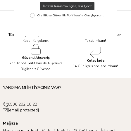
Hızlı Kargo
Taksit İmkanı
Tüm Siparişleriniz Aynı Gün 14.00'a
Tüm Ürünlerde 6 Aya Kadar Varan
Kadar Kargolanır.
Taksit İmkanı!
Güvenli Alışveriş
Kolay İade
256Bit SSL Sertifikası ile Alışverişte
14 Gün İçerisinde İade İmkanı!
Bilgileriniz Güvende.
YARDIMA MI İHTİYACINIZ VAR?
0536 292 10 22
[email protected]
Mağaza
Hamidiye mah. Porta Vadi T4 Blok No:23 Kağıthane - İstanbul