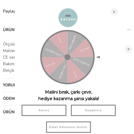
Paylaş
ÜRÜN ÖZELLIKLERI
Ölçüler: 35 x 25 x 25 cm.
Malzeme: Peluş
CE sertifikalı
Bakım: Nemli bir bezle tozunu alabilirsiniz.
Belçika'dan ithal edilmiştir.
YORUMLAR
(0)
ÖDEME SEÇENEKLERI
ÜRÜN ÖNERILERI