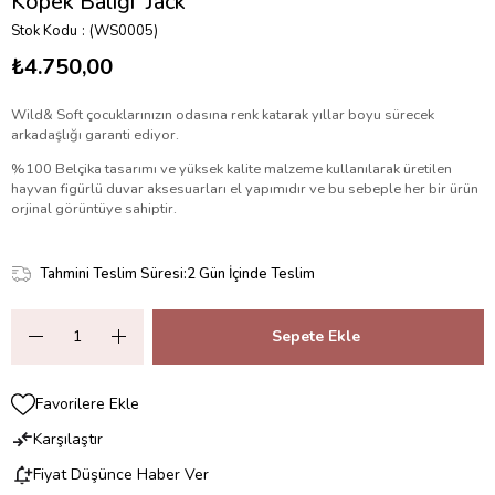
Kopek Balığı 'Jack'
Stok Kodu
(WS0005)
₺4.750,00
Wild& Soft çocuklarınızın odasına renk katarak yıllar boyu sürecek
arkadaşlığı garanti ediyor.
%100 Belçika tasarımı ve yüksek kalite malzeme kullanılarak üretilen
hayvan figürlü duvar aksesuarları el yapımıdır ve bu sebeple her bir ürün
orjinal görüntüye sahiptir.
Tahmini Teslim Süresi
:
2 Gün İçinde Teslim
Favorilere Ekle
Karşılaştır
Fiyat Düşünce Haber Ver