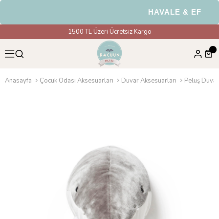
HAVALE & EFT Ödem
1500 TL Üzeri Ücretsiz Kargo
Anasayfa
Çocuk Odası Aksesuarları
Duvar Aksesuarları
Peluş Duvar