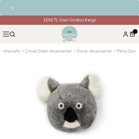
dirim
1500 TL Üzeri Ücretsiz Kargo
Anasayfa
Çocuk Odası Aksesuarları
Duvar Aksesuarları
Peluş Duvar