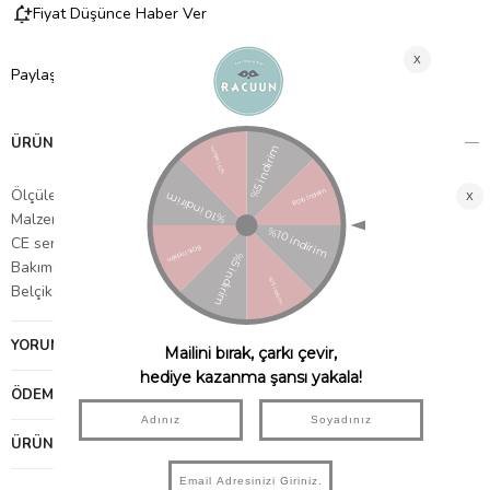
Fiyat Düşünce Haber Ver
Paylaş
ÜRÜN ÖZELLIKLERI
Ölçüler: 22 x 35 x 32 cm.
Malzeme: Peluş
CE sertifikalı
Bakım: Nemli bir bezle tozunu alabilirsiniz.
Belçika'dan ithal edilmiştir.
YORUMLAR
(0)
ÖDEME SEÇENEKLERI
ÜRÜN ÖNERILERI