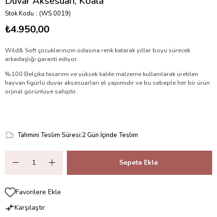
Duvar Aksesuarı, Koala
Stok Kodu
(WS 0019)
₺4.950,00
Wild& Soft çocuklarınızın odasına renk katarak yıllar boyu sürecek
arkadaşlığı garanti ediyor.
%100 Belçika tasarımı ve yüksek kalite malzeme kullanılarak üretilen
hayvan figürlü duvar aksesuarları el yapımıdır ve bu sebeple her bir ürün
orjinal görüntüye sahiptir.
Tahmini Teslim Süresi
:
2 Gün İçinde Teslim
Favorilere Ekle
Karşılaştır