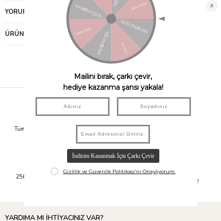
YORUMLAR
(0)
ÜRÜN ÖNERILERI
Hızlı Kargo
Taksit İmkanı
Tüm Siparişleriniz Aynı Gün 14.00'a
Tüm Ürünlerde 6 Aya Kadar Varan
Kadar Kargolanır.
Taksit İmkanı!
Güvenli Alışveriş
Kolay İade
256Bit SSL Sertifikası ile Alışverişte
14 Gün İçerisinde İade İmkanı!
Bilgileriniz Güvende.
YARDIMA MI İHTİYACINIZ VAR?