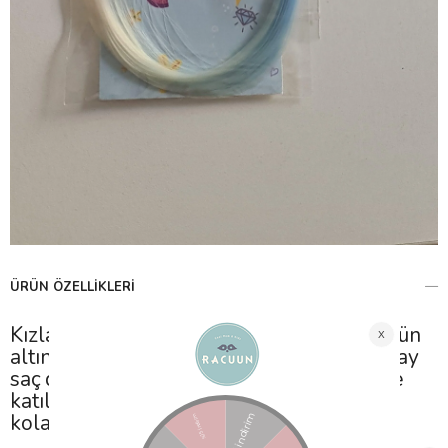
Klipsli Toka - Ponycorn
Stok Kodu
(HE005)
Tahmini Teslim Süresi
:
2 Gün İçinde Teslim
Favorilere Ekle
Karşılaştır
Fiyat Düşünce Haber Ver
Paylaş
ÜRÜN ÖZELLIKLERI
Kızlar bu tokalara bayılacak! Parıltılı figürün
altından uzanan degrade renk geçişli yapay
saç detayıyla ister doğumgünü partilerine
katılın, ister parka gidin. Klips detayıyla
kolayca saçınıza tutturabilirsiniz.