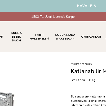
HAVALE & EFT Öde
1500 TL Üzeri Ücretsiz Kargo
ANNE &
PARTİ
ÇOÇUK MODA
AR
BEBEK
OYUNCAKLAR
MALZEMELERİ
& AKSESUAR
BAKIM
i
Marka
:
racuun
Katlanabilir 
Stok Kodu
(KS6)
Bu rengarenk katlanabilir 
düzenleyebilirsiniz. İster
İsterseniz yatak altına koy