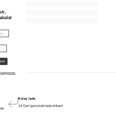
Kolay İade
14 Gün İçerisinde İade İmkanı!
nde.