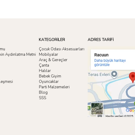
KATEGORİLER
ADRES TARİFİ
rmu
Çocuk Odası Aksesuarları
işkin Aydınlatma Metni
Mobilyalar
Araç & Gereçler
Çanta
Halılar
Bebek Giyim
zleşmesi
Oyuncaklar
i
Parti Malzemeleri
Blog
SSS