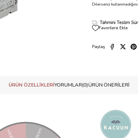
Dilerseniz kullanmadığınız
Tahmini Teslim Sür
Favorilere Ekle
Paylaş
ÜRÜN ÖZELLIKLERI
YORUMLAR
(0)
ÜRÜN ÖNERILERI
kten üretilmiştir.
 cm)