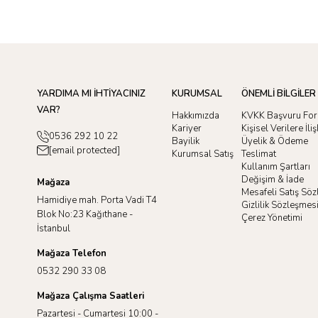
YARDIMA MI İHTİYACINIZ
KURUMSAL
ÖNEMLİ BİLGİLER
VAR?
Hakkımızda
KVKK Başvuru Fo
Kariyer
Kişisel Verilere İl
0536 292 10 22
Bayilik
Üyelik & Ödeme
[email protected]
Kurumsal Satış
Teslimat
Kullanım Şartları
Değişim & İade
Mağaza
Mesafeli Satış Sö
Hamidiye mah. Porta Vadi T4
Gizlilik Sözleşmes
Blok No:23 Kağıthane -
Çerez Yönetimi
İstanbul
Mağaza Telefon
0532 290 33 08
Mağaza Çalışma Saatleri
Pazartesi - Cumartesi 10:00 -