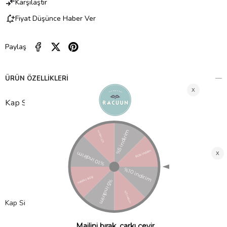
Karşılaştır
Fiyat Düşünce Haber Ver
Paylaş
ÜRÜN ÖZELLIKLERI
Kap Silikon Şampuan Siperi Fonksiyonları
%100 yumuşak ve esnek gıda sınıfı silikon (FDA) onaylı,
hafif ve rahattır.
Käp, suyun ve şampuanın bebeğin hassas gözlerine
damlamasını engeller.
Bu banyo aksesuarı bebeğinize uygun şekilde ayarlanabilir
Yumuşak ve esnek silikondan üretilen
bebek şampuan
siperi
Käp, hafif ve rahattır. Bebeğinizin başına güvenli bir
şekilde oturmasını sağlar.
Kap Silikon Şampuan Siperi Teknik Özellikleri
Yumuşak ve esnek silikon.
Bebeğinize uygun şekilde ayarlanabilir.