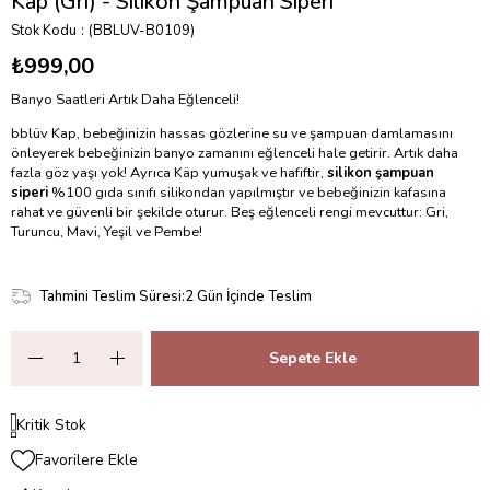
Kap (Gri) - Silikon Şampuan Siperi
Stok Kodu
(BBLUV-B0109)
₺999,00
Banyo Saatleri Artık Daha Eğlenceli!
bblüv Kap, bebeğinizin hassas gözlerine su ve şampuan damlamasını
önleyerek bebeğinizin banyo zamanını eğlenceli hale getirir. Artık daha
fazla göz yaşı yok! Ayrıca Käp yumuşak ve hafiftir,
silikon şampuan
siperi
%100 gıda sınıfı silikondan yapılmıştır ve bebeğinizin kafasına
rahat ve güvenli bir şekilde oturur. Beş eğlenceli rengi mevcuttur: Gri,
Turuncu, Mavi, Yeşil ve Pembe!
Tahmini Teslim Süresi
:
2 Gün İçinde Teslim
Kritik Stok
Favorilere Ekle