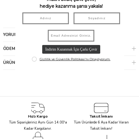
Hafif ve rahat
BPA / Ftalat / PVC içermez.
0+ yaş
YORUMLAR
(0)
ÖDEME SEÇENEKLERI
ÜRÜN ÖNERILERI
Hızlı Kargo
Taksit İmkanı
Tüm Siparişleriniz Aynı Gün 14.00'a
Tüm Ürünlerde 6 Aya Kadar Varan
Kadar Kargolanır.
Taksit İmkanı!