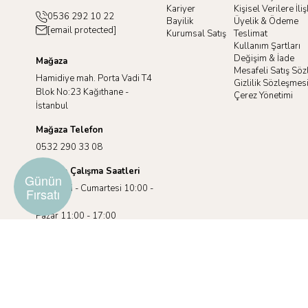
Kariyer
Kişisel Verilere İl
0536 292 10 22
Bayilik
Üyelik & Ödeme
[email protected]
Kurumsal Satış
Teslimat
Kullanım Şartları
Değişim & İade
Mağaza
Mesafeli Satış Sö
Hamidiye mah. Porta Vadi T4
Gizlilik Sözleşmes
Blok No:23 Kağıthane -
Çerez Yönetimi
İstanbul
Mağaza Telefon
0532 290 33 08
Mağaza Çalışma Saatleri
Günün
Pazartesi - Cumartesi 10:00 -
Fırsatı
19:00
Pazar 11:00 - 17:00
©2025 racuun.com.Tüm Hakları Saklıdır.