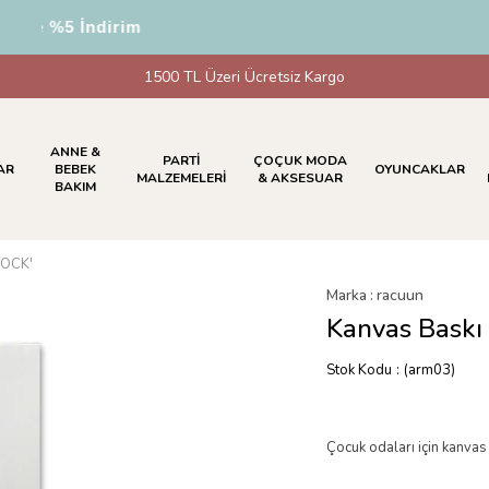
nde %5 İndirim
1500 TL Üzeri Ücretsiz Kargo
ANNE &
PARTİ
ÇOÇUK MODA
AR
BEBEK
OYUNCAKLAR
MALZEMELERİ
& AKSESUAR
BAKIM
ROCK'
Marka
:
racuun
Kanvas Baskı
Stok Kodu
(arm03)
Çocuk odaları için kanvas