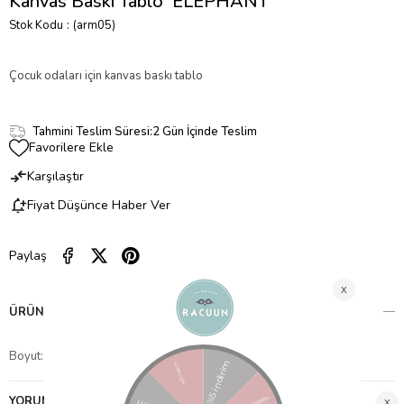
Kanvas Baskı Tablo 'ELEPHANT'
Stok Kodu
(arm05)
Çocuk odaları için kanvas baskı tablo
Tahmini Teslim Süresi
:
2 Gün İçinde Teslim
Favorilere Ekle
Karşılaştır
Fiyat Düşünce Haber Ver
Paylaş
ÜRÜN ÖZELLIKLERI
Boyut: 21 x 30 x 3
YORUMLAR
(0)