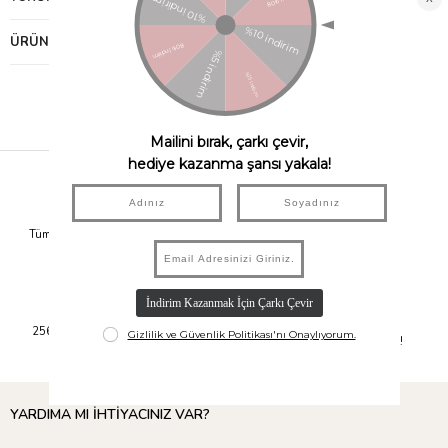
ÜRÜN ÖNERILERI
Hızlı Kargo
Taksit İmkanı
Tüm Siparişleriniz Aynı Gün 14.00'a
Tüm Ürünlerde 6 Aya Kadar Varan
Kadar Kargolanır.
Taksit İmkanı!
Güvenli Alışveriş
Kolay İade
256Bit SSL Sertifikası ile Alışverişte
14 Gün İçerisinde İade İmkanı!
Bilgileriniz Güvende.
YARDIMA MI İHTİYACINIZ VAR?