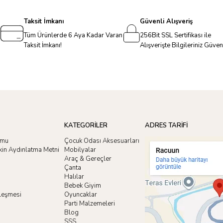
Taksit İmkanı
Güvenli Alışveriş
Tüm Ürünlerde 6 Aya Kadar Varan
256Bit SSL Sertifikası ile
Taksit İmkanı!
Alışverişte Bilgileriniz Güve
KATEGORİLER
ADRES TARİFİ
rmu
Çocuk Odası Aksesuarları
işkin Aydınlatma Metni
Mobilyalar
Araç & Gereçler
Çanta
Halılar
Bebek Giyim
zleşmesi
Oyuncaklar
i
Parti Malzemeleri
Blog
SSS