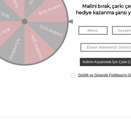
unluğu garanti eden laboratuvar testli oyuncak.
la P. Arrhenius tarafından resimlenmiştir. 2 yaş ve üzeri çocuklar için.