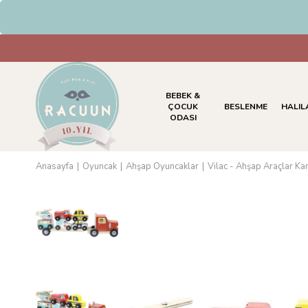
HAVALE & EFT Ödemelerinde %5
BEBEK &
ÇOCUK
BESLENME
HALIL
ODASI
Anasayfa
Oyuncak
Ahşap Oyuncaklar
Vilac - Ahşap Araçlar K