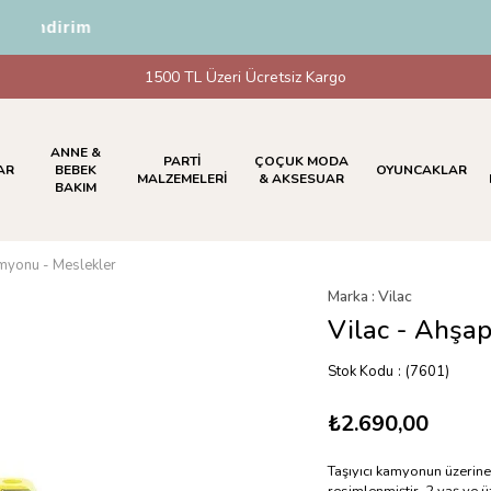
 İndirim
1500 TL Üzeri Ücretsiz Kargo
ANNE &
PARTİ
ÇOÇUK MODA
AR
BEBEK
OYUNCAKLAR
MALZEMELERİ
& AKSESUAR
BAKIM
amyonu - Meslekler
Marka
:
Vilac
Vilac - Ahşa
Stok Kodu
(7601)
₺2.690,00
Taşıyıcı kamyonun üzerine 
resimlenmiştir. 2 yaş ve üz