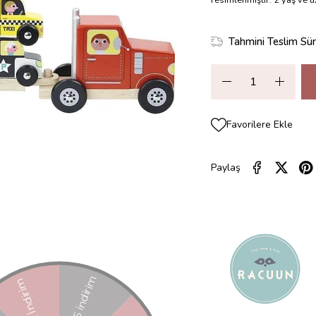
Tahmini Teslim Sür
Favorilere Ekle
Paylaş
ZELLIKLERI
YORUMLAR
(0)
ÖDEME SEÇENEKLERI
ÜRÜN ÖNE