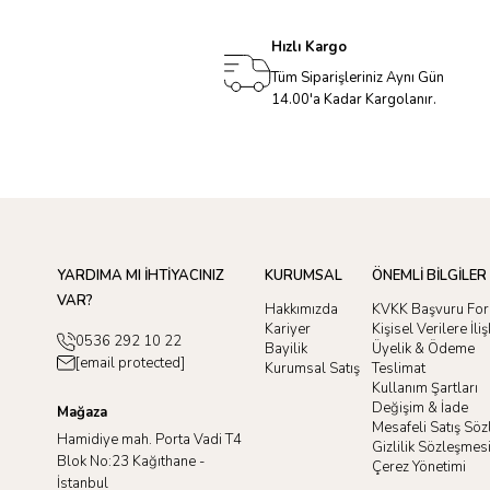
Hızlı Kargo
Tüm Siparişleriniz Aynı Gün
14.00'a Kadar Kargolanır.
YARDIMA MI İHTİYACINIZ
KURUMSAL
ÖNEMLİ BİLGİLER
VAR?
Hakkımızda
KVKK Başvuru Fo
Kariyer
Kişisel Verilere İl
0536 292 10 22
Bayilik
Üyelik & Ödeme
[email protected]
Kurumsal Satış
Teslimat
Kullanım Şartları
Değişim & İade
Mağaza
Mesafeli Satış Sö
Hamidiye mah. Porta Vadi T4
Gizlilik Sözleşmes
Blok No:23 Kağıthane -
Çerez Yönetimi
İstanbul