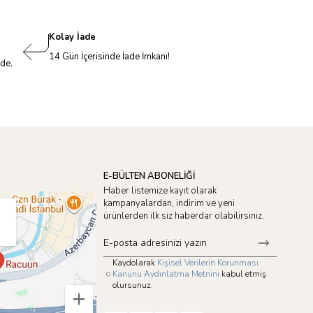
Kolay İade
14 Gün İçerisinde İade İmkanı!
nde.
E-BÜLTEN ABONELİĞİ
Haber listemize kayıt olarak
kampanyalardan, indirim ve yeni
ürünlerden ilk siz haberdar olabilirsiniz.
Kaydolarak
Kişisel Verilerin Korunması
Kanunu Aydınlatma Metnini
kabul etmiş
olursunuz.