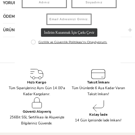
YORUMLAR
(0)
ÖDEME SEÇENEKLERI
ÜRÜN ÖNERILERI
Hızlı Kargo
Taksit İmkanı
Tüm Siparişleriniz Aynı Gün 14.00'a
Tüm Ürünlerde 6 Aya Kadar Varan
Kadar Kargolanır.
Taksit İmkanı!
Güvenli Alışveriş
Kolay İade
256Bit SSL Sertifikası ile Alışverişte
14 Gün İçerisinde İade İmkanı!
Bilgileriniz Güvende.