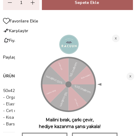
Favorilere Ekle
Karşılaştır
Fiyat Düşünce Haber Ver
Paylaş
ÜRÜN ÖZELLIKLERI
50x42x10cm
- Organik pamuklu baskılı ve kapitoneli
- Elastik açıklık
- Cırt cırtlı kapatma
- Kısa devre: Baskılı, kaliteli kumaş
- Barselona'da yapılmıştır