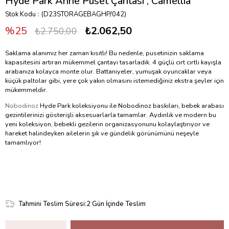
Hyde Park Anne Puset Çantası , Camellia
Stok Kodu
(D23STORAGEBAGHP/042)
25
₺2.062,50
₺2.750,00
Saklama alanımız her zaman kısıtlı! Bu nedenle, pusetinizin saklama
kapasitesini artıran mükemmel çantayı tasarladık. 4 güçlü cırt cırtlı kayışla
arabanıza kolayca monte olur. Battaniyeler, yumuşak oyuncaklar veya
küçük paltolar gibi, yere çok yakın olmasını istemediğiniz ekstra şeyler için
mükemmeldir.
Nobodinoz
Hyde Park koleksiyonu ile Nobodinoz baskıları, bebek arabası
gezintilerinizi gösterişli aksesuarlarla tamamlar. Aydınlık ve modern bu
yeni koleksiyon, bebekli gezilerin organizasyonunu kolaylaştırıyor ve
hareket halindeyken ailelerin şık ve gündelik görünümünü neşeyle
tamamlıyor!
Tahmini Teslim Süresi
:
2 Gün İçinde Teslim