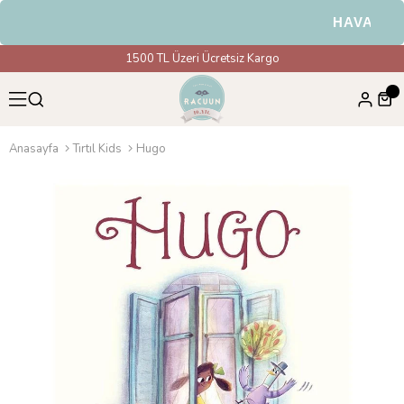
HAVALE & E
1500 TL Üzeri Ücretsiz Kargo
Anasayfa
Tırtıl Kids
Hugo