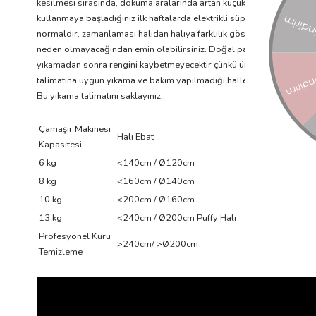
kesilmesi sırasında, dokuma aralarında artan küçük pamuk iplikler kal
kullanmaya başladığınız ilk haftalarda elektrikli süpürge ile sık sı
normaldir, zamanlaması halıdan halıya farklılık gösterebilir. Naturel 
neden olmayacağından emin olabilirsiniz. Doğal pamuk ipliği toksik de
yıkamadan sonra rengini kaybetmeyecektir çünkü üretim sürecinde tüm 
talimatına uygun yıkama ve bakım yapılmadığı hallerde halılarımız ka
Bu yıkama talimatını saklayınız..
Çamaşır Makinesi
Halı Ebat
Kapasitesi
6 kg
<140cm / Ø120cm
8 kg
<160cm / Ø140cm
10 kg
<200cm / Ø160cm
13 kg
<240cm / Ø200cm Puffy Halı
Profesyonel Kuru
>240cm/ >Ø200cm
Temizleme