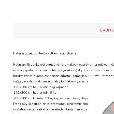
ÜRÜN Ö
Halınızı güzel günlerde kullanmanızı dileriz.
Halınızın ilk günkü görüntüsünü korumak için bazı önerilerimiz var.
işlemi yapabilirsiniz ya da halıyı açarak doğal yollarla kurutmaya bır
bırakmayınız. Yıkama esnasında ağartıcı, çamaşır suyu katkılı deterj
sağlayacaktır. Makinenizin halı yıkamak için yeterli yer kapasitesi o
120x160 cm halılar min 6kg kapasite
140x200 cm halılar min. 9 kg
200x300 cm kilimler 10 kg kapasiteye ihtiyaç duyar.
Daha büyük halılar için profesyonel kuru temizlemeden destek alınız
doğaldır ve zanaatkarlar tarafından tamamen elde üretilmektedir, bu 