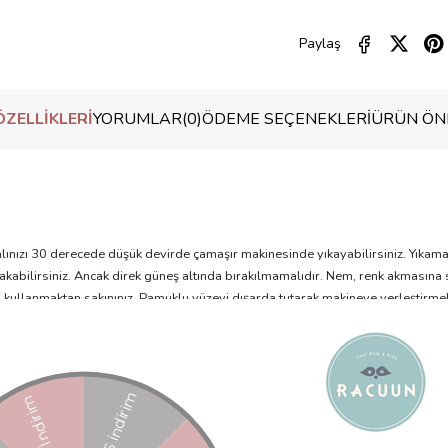
Paylaş
ZELLIKLERI
YORUMLAR
(0)
ÖDEME SEÇENEKLERI
ÜRÜN ÖNE
 Halınızı 30 derecede düşük devirde çamaşır makinesinde yıkayabilirsiniz. Yık
akabilirsiniz. Ancak direk güneş altında bırakılmamalıdır. Nem, renk akmasına s
an kullanmaktan sakınınız. Pamuklu yüzeyi dışarda tutarak makineye yerleştirm
lduğundan emin olunuz.
. Halılarımız kalite standartları gereği yıkanarak paketleniyor. Halınızda p
nedenle hav dökülmesi normal bir süreçtir. Her bir halı elde dokunur ve son d