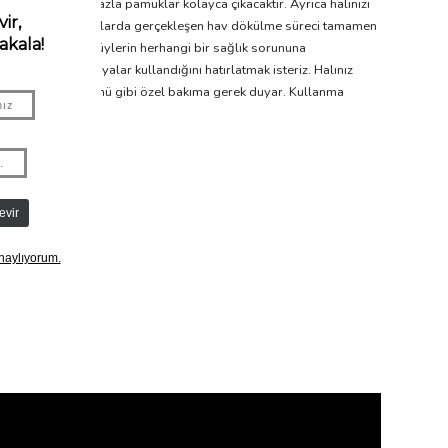
aralarda kalan fazla pamuklar kolayca çıkacaktır. Ayrıca halınızı
anılarak üretilen halılarda gerçekleşen hav dökülme süreci tamamen
Her halükarda, bu tüylerin herhangi bir sağlık sorununa
ic el yapımı boyalar kullandığını hatırlatmak isteriz. Halınız
l pamuk tekstil ürünü gibi özel bakıma gerek duyar. Kullanma