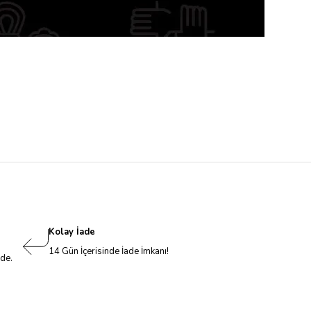
Kolay İade
14 Gün İçerisinde İade İmkanı!
nde.