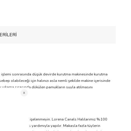
RILERI
ama işlemi sonrasında düşük devirde kurutma makinesinde kurutma
ebep olabileceği için halınızı asla nemli şekilde makine içerisinde
ek yıkama sırasında dökülen pamukların suyla atılmasını
amuklanma olursa endişelenmeyin. Lorena Canals Halılarımız %100
okunuşları makas yardımıyla yapılır. Makasla fazla tüylerin