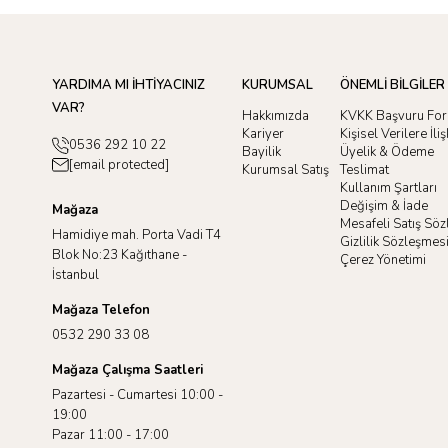
YARDIMA MI İHTİYACINIZ
KURUMSAL
ÖNEMLİ BİLGİLER
VAR?
Hakkımızda
KVKK Başvuru Fo
Kariyer
Kişisel Verilere İl
0536 292 10 22
Bayilik
Üyelik & Ödeme
[email protected]
Kurumsal Satış
Teslimat
Kullanım Şartları
Değişim & İade
Mağaza
Mesafeli Satış Sö
Hamidiye mah. Porta Vadi T4
Gizlilik Sözleşmes
Blok No:23 Kağıthane -
Çerez Yönetimi
İstanbul
Mağaza Telefon
0532 290 33 08
Mağaza Çalışma Saatleri
Pazartesi - Cumartesi 10:00 -
19:00
Pazar 11:00 - 17:00