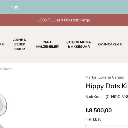
dirim
1500 TL Üzeri Ücretsiz Kargo
ANNE &
PARTİ
ÇOÇUK MODA
AR
BEBEK
OYUNCAKLAR
MALZEMELERİ
& AKSESUAR
BAKIM
ge Nude
Marka
:
Lorena Canals
Hippy Dots K
Stok Kodu
(C-HIDO-VN
₺8.500,00
Halı Ebat