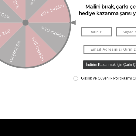
abilir. Havı önleyebilmek için, kuru fırçalama yöntemini öneriyoruz, bu sayede 
k temizlemeniz de yararlı olacaktır. Sadece el dokuması ve doğal malzeme kull
renkli halılar boyalı halılara göre daha fazla hav yapma olasılığına sahiptir. 
ğildir ve pamuk hipoalerjenik olarak bilinir. Lorena Canals'ın doğal ve non-tox
içerikler sabitlenir. Ancak el yapımı ve narin bir ürün olduğu için, her doğa
lite kapsamı dışındadır.