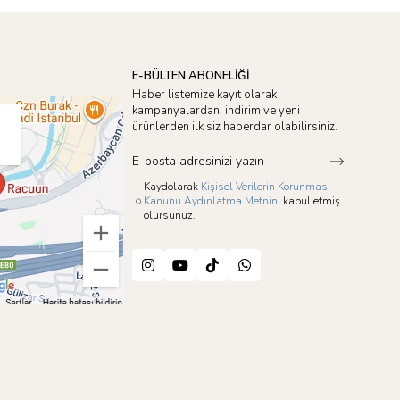
E-BÜLTEN ABONELİĞİ
Haber listemize kayıt olarak
kampanyalardan, indirim ve yeni
ürünlerden ilk siz haberdar olabilirsiniz.
Kaydolarak
Kişisel Verilerin Korunması
Kanunu Aydınlatma Metnini
kabul etmiş
olursunuz.