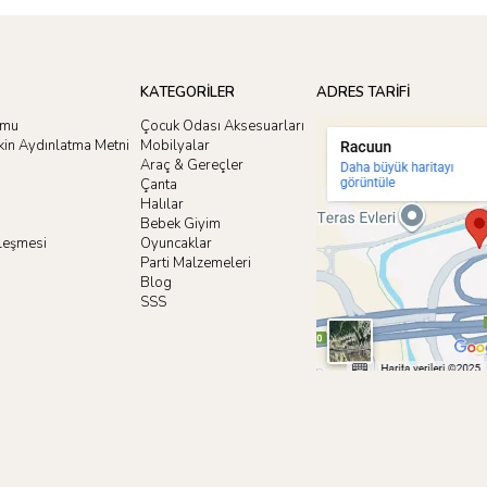
KATEGORİLER
ADRES TARİFİ
rmu
Çocuk Odası Aksesuarları
işkin Aydınlatma Metni
Mobilyalar
Araç & Gereçler
Çanta
Halılar
Bebek Giyim
zleşmesi
Oyuncaklar
i
Parti Malzemeleri
Blog
SSS