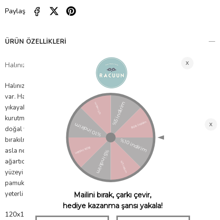
Paylaş
ÜRÜN ÖZELLIKLERI
Halınızı güzel günlerde kullanmanızı dileriz.
Halınızın ilk günkü görüntüsünü korumak için bazı önerilerimiz
var. Halınızı 30 derecede düşük devirde çamaşır makinesinde
yıkayabilirsiniz. Yıkama işlemi sonrasında düşük devirde
kurutma makinesinde kurutma işlemi yapabilirsiniz ya da halıyı açarak
doğal yollarla kurutmaya bırakabilirsiniz. Ancak direk güneş altında
bırakılmamalıdır. Nem, renk akmasına sebep olabileceği için halınızı
asla nemli şekilde makine içerisinde bırakmayınız. Yıkama esnasında
ağartıcı, çamaşır suyu katkılı deterjan kullanmaktan sakınınız. Pamuklu
yüzeyi dışarda tutarak makineye yerleştirmek yıkama sırasında dökülen
pamukların suyla atılmasını sağlayacaktır. Makinenizin halı yıkamak için
yeterli yer kapasitesi olduğundan emin olunuz.
120x160 cm halılar min 6kg kapasite