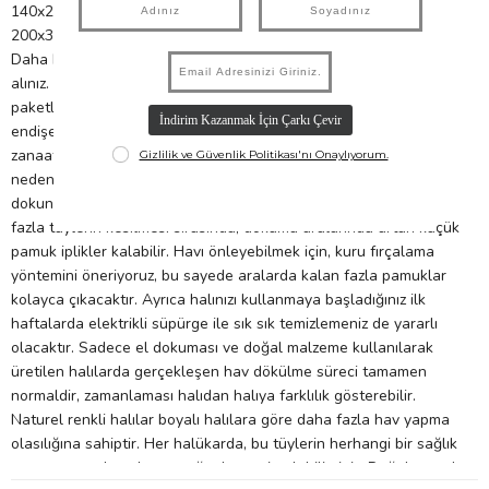
140x200 cm halılar min. 9 kg
200x300 cm kilimler 10 kg kapasiteye ihtiyaç duyar.
Daha büyük halılar için profesyonel kuru temizlemeden destek
alınız. Halılarımız kalite standartları gereği yıkanarak
paketleniyor. Halınızda pamuklanma olursa
endişelenmeyin. Lorena Canals Halılarımız %100 doğaldır ve
zanaatkarlar tarafından tamamen elde üretilmektedir, bu
nedenle hav dökülmesi normal bir süreçtir. Her bir halı elde
dokunur ve son dokunuşları makas yardımıyla yapılır. Makasla
fazla tüylerin kesilmesi sırasında, dokuma aralarında artan küçük
pamuk iplikler kalabilir. Havı önleyebilmek için, kuru fırçalama
yöntemini öneriyoruz, bu sayede aralarda kalan fazla pamuklar
kolayca çıkacaktır. Ayrıca halınızı kullanmaya başladığınız ilk
haftalarda elektrikli süpürge ile sık sık temizlemeniz de yararlı
olacaktır. Sadece el dokuması ve doğal malzeme kullanılarak
üretilen halılarda gerçekleşen hav dökülme süreci tamamen
normaldir, zamanlaması halıdan halıya farklılık gösterebilir.
Naturel renkli halılar boyalı halılara göre daha fazla hav yapma
olasılığına sahiptir. Her halükarda, bu tüylerin herhangi bir sağlık
sorununa neden olmayacağından emin olabilirsiniz. Doğal pamuk