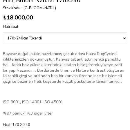
Halı, Bloom Natural 170X240
Stok Kodu
(C-BLOOM-NAT-L)
₺18.000,00
Halı Ebat
Boyasız doğal iplikle hazırlanmış
çocuk odası halısı
RugCycled
ipliklerimizden dokunmuştur. Kanvas tabanlı altın renkli pamuklu
halı, farklı hav yüksekliklerindeki sıraları birleştirerek yüzeye zarif
bir yapı kazandırır. Bordürlerde linen ve Nature kontrast oluşturan
iki renkli çizgi ve ardından boş bir kanvas üzerine ince bir işlemeli
çizgi ile bezenen halı, köşelerde küçük püsküllerle tamamlanıyor.
ISO 9001, ISO 14001, ISO 45001
%97 pamuk, %3 diğer lifler
Ebat: 170 X 240