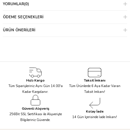
ipliği toksik değildir ve pamuk hipoalerjenik olarak bilinir. Lorena
YORUMLAR
(0)
Canals'ın doğal ve non-toxic el yapımı boyalar kullandığını
hatırlatmak isteriz. Halınız yıkamadan sonra rengini
ÖDEME SEÇENEKLERI
kaybetmeyecektir çünkü üretim sürecinde tüm içerikler sabitlenir.
Ancak el yapımı ve narin bir ürün olduğu için, her doğal pamuk
ÜRÜN ÖNERILERI
tekstil ürünü gibi özel bakıma gerek duyar. Kullanma talimatına
uygun yıkama ve bakım yapılmadığı hallerde halılarımız kalite
kapsamı dışındadır.
Bu yıkama talimatını saklayınız..
Çamaşır
Makinesi
Halı Ebat
Kapasitesi
Hızlı Kargo
Taksit İmkanı
6 kg
<140cm / Ø120cm
Tüm Siparişleriniz Aynı Gün 14.00'a
Tüm Ürünlerde 6 Aya Kadar Varan
Kadar Kargolanır.
Taksit İmkanı!
8 kg
<160cm / Ø140cm
10 kg
<200cm / Ø160cm
<240cm / Ø200cm Puffy
Güvenli Alışveriş
13 kg
Kolay İade
256Bit SSL Sertifikası ile Alışverişte
Halı
14 Gün İçerisinde İade İmkanı!
Bilgileriniz Güvende.
Profesyonel
>240cm/ >Ø200cm
Kuru Temizleme