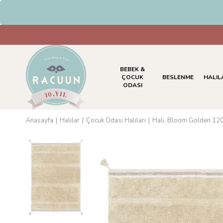
HAVALE & EFT Ödemelerinde %5 İnd
BEBEK &
ÇOCUK
BESLENME
HALIL
ODASI
Anasayfa
Halılar
Çocuk Odası Halıları
Halı, Bloom Golden 1