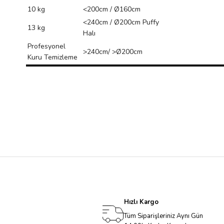
10 kg
<200cm / Ø160cm
<240cm / Ø200cm Puffy
13 kg
Halı
Profesyonel
>240cm/ >Ø200cm
Kuru Temizleme
Hızlı Kargo
Tüm Siparişleriniz Aynı Gün