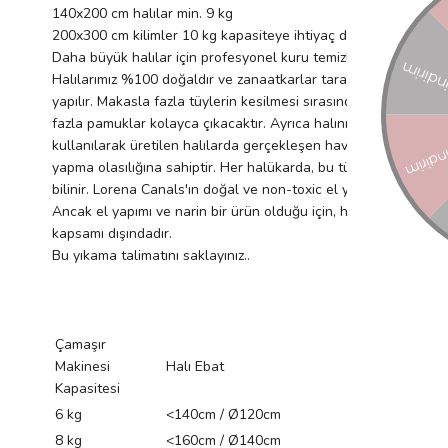
140x200 cm halılar min. 9 kg
200x300 cm kilimler 10 kg kapasiteye ihtiyaç duyar.
Daha büyük halılar için profesyonel kuru temizlemeden destek 
Halılarımız %100 doğaldır ve zanaatkarlar tarafından tamamen 
yapılır. Makasla fazla tüylerin kesilmesi sırasında, dokuma ara
fazla pamuklar kolayca çıkacaktır. Ayrıca halınızı kullanmaya b
kullanılarak üretilen halılarda gerçekleşen hav dökülme süreci 
yapma olasılığına sahiptir. Her halükarda, bu tüylerin herhang
bilinir. Lorena Canals'ın doğal ve non-toxic el yapımı boyalar k
Ancak el yapımı ve narin bir ürün olduğu için, her doğal pamuk
kapsamı dışındadır.
Bu yıkama talimatını saklayınız..
Çamaşır
Makinesi
Halı Ebat
Kapasitesi
6 kg
<140cm / Ø120cm
8 kg
<160cm / Ø140cm