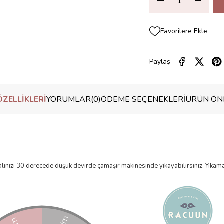
Favorilere Ekle
Paylaş
ZELLIKLERI
YORUMLAR
(0)
ÖDEME SEÇENEKLERI
ÜRÜN ÖNE
 Halınızı 30 derecede düşük devirde çamaşır makinesinde yıkayabilirsiniz. Yı
akabilirsiniz. Ancak direk güneş altında bırakılmamalıdır. Nem, renk akmasına s
an kullanmaktan sakınınız. Pamuklu yüzeyi dışarda tutarak makineye yerleştirm
lduğundan emin olunuz.