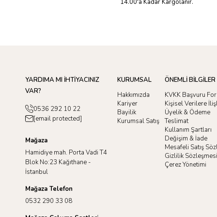
14.00'a Kadar Kargolanır.
YARDIMA MI İHTİYACINIZ
KURUMSAL
ÖNEMLİ BİLGİLER
VAR?
Hakkımızda
KVKK Başvuru Fo
Kariyer
Kişisel Verilere İl
0536 292 10 22
Bayilik
Üyelik & Ödeme
[email protected]
Kurumsal Satış
Teslimat
Kullanım Şartları
Değişim & İade
Mağaza
Mesafeli Satış Sö
Hamidiye mah. Porta Vadi T4
Gizlilik Sözleşmes
Blok No:23 Kağıthane -
Çerez Yönetimi
İstanbul
Mağaza Telefon
0532 290 33 08