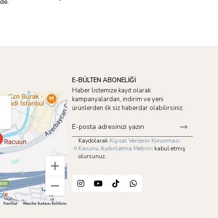
nde.
E-BÜLTEN ABONELİĞİ
Haber listemize kayıt olarak
kampanyalardan, indirim ve yeni
ürünlerden ilk siz haberdar olabilirsiniz.
Kaydolarak
Kişisel Verilerin Korunması
Kanunu Aydınlatma Metnini
kabul etmiş
olursunuz.