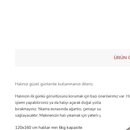
ÜRÜN Ö
Halınızı güzel günlerde kullanmanızı dileriz.
Halınızın ilk günkü görüntüsünü korumak için bazı önerilerimiz var.
işlemi yapabilirsiniz ya da halıyı açarak doğal yollarla kurutmaya bır
bırakmayınız. Yıkama esnasında ağartıcı, çamaşır suyu katkılı deterj
sağlayacaktır. Makinenizin halı yıkamak için yeterli yer kapasitesi o
120x160 cm halılar min 6kg kapasite