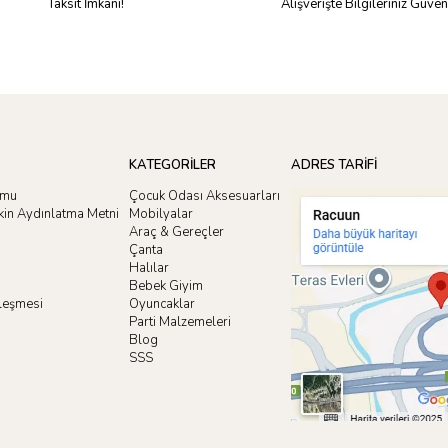
Taksit İmkanı!
Alışverişte Bilgileriniz Güve
KATEGORİLER
ADRES TARİFİ
rmu
Çocuk Odası Aksesuarları
işkin Aydınlatma Metni
Mobilyalar
Araç & Gereçler
Çanta
Halılar
Bebek Giyim
zleşmesi
Oyuncaklar
i
Parti Malzemeleri
Blog
SSS