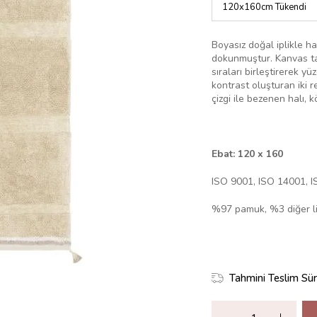
Boyasız doğal iplikle h
dokunmuştur. Kanvas taba
sıraları birleştirerek y
kontrast oluşturan iki r
çizgi ile bezenen halı,
Ebat: 120 x 160
ISO 9001, ISO 14001, 
%97 pamuk, %3 diğer li
Tahmini Teslim Sür