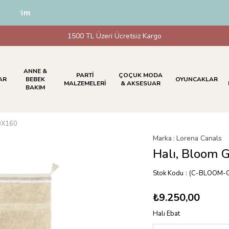
irim
1500 TL Üzeri Ücretsiz Kargo
ANNE &
PARTİ
ÇOÇUK MODA
AR
BEBEK
OYUNCAKLAR
MALZEMELERİ
& AKSESUAR
BAKIM
20X160
Marka
:
Lorena Canals
Halı, Bloom 
Stok Kodu
(C-BLOOM-G
₺9.250,00
Halı Ebat