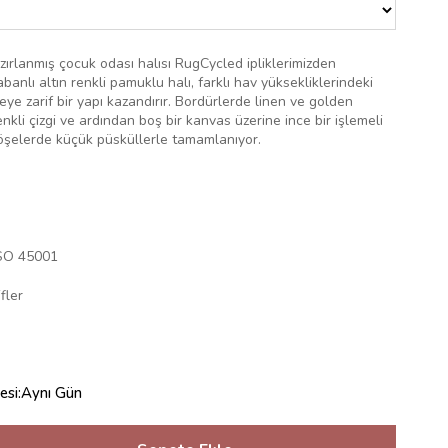
azırlanmış
çocuk odası halısı
RugCycled ipliklerimizden
nlı altın renkli pamuklu halı, farklı hav yüksekliklerindeki
üzeye zarif bir yapı kazandırır. Bordürlerde linen ve golden
enkli çizgi ve ardından boş bir kanvas üzerine ince bir işlemeli
 köşelerde küçük püsküllerle tamamlanıyor.
ISO 45001
fler
esi
:
Aynı Gün