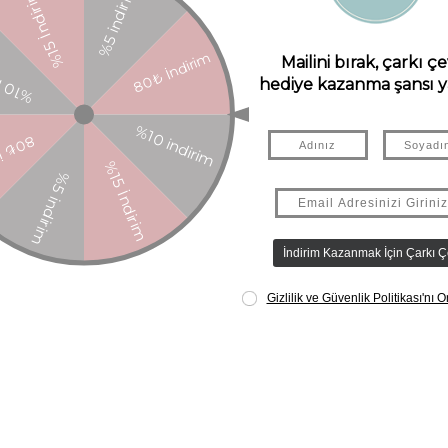
alınız. Halılarımız kalite standartları gereği yıkanarak paketleniyor.
elde üretilmektedir, bu nedenle hav dökülmesi normal bir süreçtir. He
larında artan küçük pamuk iplikler kalabilir. Havı önleyebilmek için, ku
aşladığınız ilk haftalarda elektrikli süpürge ile sık sık temizlemeniz d
tamamen normaldir, zamanlaması halıdan halıya farklılık gösterebilir. Na
i bir sağlık sorununa neden olmayacağından emin olabilirsiniz. Doğal pam
ullandığını hatırlatmak isteriz. Halınız yıkamadan sonra rengini kaybetm
 tekstil ürünü gibi özel bakıma gerek duyar. Kullanma talimatına uygun 