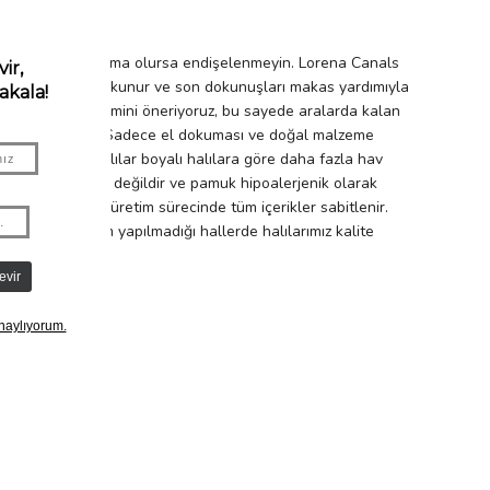
 Halınızda pamuklanma olursa endişelenmeyin. Lorena Canals
r bir halı elde dokunur ve son dokunuşları makas yardımıyla
ru fırçalama yöntemini öneriyoruz, bu sayede aralarda kalan
e yararlı olacaktır. Sadece el dokuması ve doğal malzeme
turel renkli halılar boyalı halılara göre daha fazla hav
uk ipliği toksik değildir ve pamuk hipoalerjenik olarak
eyecektir çünkü üretim sürecinde tüm içerikler sabitlenir.
yıkama ve bakım yapılmadığı hallerde halılarımız kalite