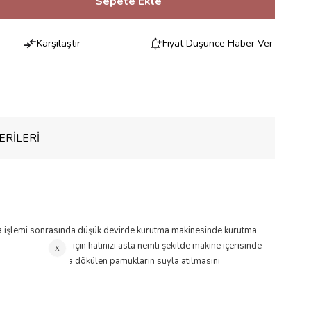
Karşılaştır
Fiyat Düşünce Haber Ver
RILERI
kama işlemi sonrasında düşük devirde kurutma makinesinde kurutma
ebep olabileceği için halınızı asla nemli şekilde makine içerisinde
ek yıkama sırasında dökülen pamukların suyla atılmasını