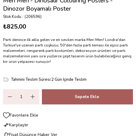
Meri Meri - Dinosaur Colouring Posters -
Dinozor Boyamalı Poster
Stok Kodu
(206596)
₺825,00
Parti denince ilk akla gelen ve en sevilen marka Meri Meri! Londra'dan
Türkiye'ye uzanan parti coşkusu; 50'den fazla parti teması ile eşsiz parti
malzemeleri, rengarenk parti kostümleri, dekorasyon ürünleri ve parti
malzemelerinin yanı sıra yüzlerce çeşit tasarım ürün bulabileceğiniz geniş
bir ürün yelpazesi sunuyor!
Tahmini Teslim Süresi
:
2 Gün İçinde Teslim
Favorilere Ekle
Karşılaştır
Fiyat Düşünce Haber Ver