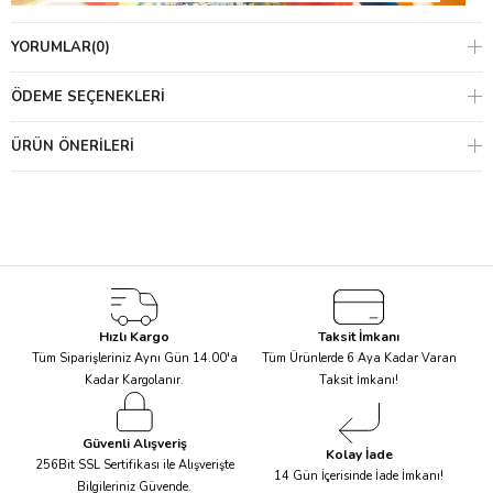
YORUMLAR
(0)
ÖDEME SEÇENEKLERI
ÜRÜN ÖNERILERI
Rengârenk ve eğlenceli bir tasarımla karikatürize edilmiş dinozor
Hızlı Kargo
Taksit İmkanı
çizimleri; bardaklar, peçeteler, servis tabakları ve pasta süslerini
Tüm Siparişleriniz Aynı Gün 14.00'a
Tüm Ürünlerde 6 Aya Kadar Varan
benzersiz kılıyor.
Kadar Kargolanır.
Taksit İmkanı!
Dinozor Teması ile oluşturulan bardak, tabak ve peçete ile
masanızı eğlenceli hale getirirken
Güvenli Alışveriş
Dinozor Kostümü
ve
parti
Kolay İade
256Bit SSL Sertifikası ile Alışverişte
şapkaları
ile kendinizi heyecan uyandıran bir serüvenin
14 Gün İçerisinde İade İmkanı!
Bilgileriniz Güvende.