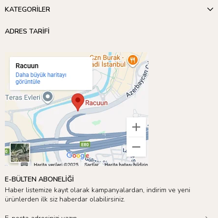
KATEGORİLER
ADRES TARİFİ
Meri Meri’nin sunduğu geniş ürün yelpazesini keşfetmek için
Dinozor Teması
’nı inceleyebilirsiniz! 🎉
E-BÜLTEN ABONELİĞİ
Haber listemize kayıt olarak kampanyalardan, indirim ve yeni
ürünlerden ilk siz haberdar olabilirsiniz.