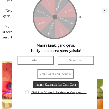
- Yüksek kaliteli kağıttan üretilmiştir. 2 adet boyama posteri
içerir.
- Meri Meri, eşsiz parti malzemeleri ile partinizi benzersiz
kılarken çocuklarımıza güvenli bir gelecek sağlamak için FSC™
sertifikalı kâğıt kullanır!