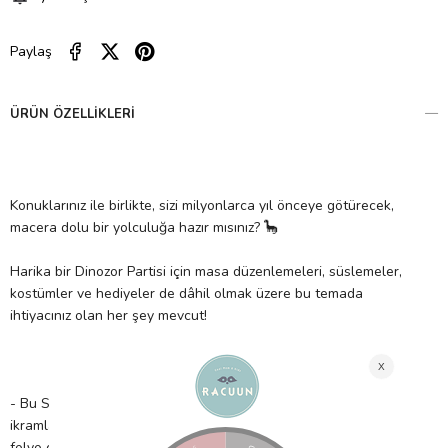
Paylaş
ÜRÜN ÖZELLIKLERI
Konuklarınız ile birlikte, sizi milyonlarca yıl önceye götürecek,
macera dolu bir yolculuğa hazır mısınız? 🦕
Harika bir Dinozor Partisi için masa düzenlemeleri, süslemeler,
kostümler ve hediyeler de dâhil olmak üzere bu temada
ihtiyacınız olan her şey mevcut!
- Bu Stegosaurus tabakları, dinozor temalı partinizde Jurassic
ikramlarını sergilemek için mükemmel! Parlak renkleri ve bakır
folyo detayları ile partinizi dinozorlar istila edecek!