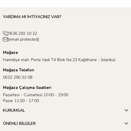
içindeymiş gibi hissedebilir,
temalı mumlar
ve
pasta süsleri
ile
pastanızı kişiselleştirebilirsiniz!
YARDIMA MI İHTİYACINIZ VAR?
0536 292 10 22
[email protected]
Mağaza
Hamidiye mah. Porta Vadi T4 Blok No:23 Kağıthane - İstanbul
Mağaza Telefon
0532 290 33 08
Mağaza Çalışma Saatleri
Pazartesi - Cumartesi 10:00 - 19:00
Pazar 11:00 - 17:00
KURUMSAL
ÖNEMLİ BİLGİLER