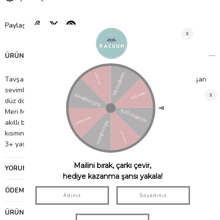
Paylaş
ÜRÜN ÖZELLIKLERI
Tavşan yüzlü ve uzun kulaklı kısa bir pelerin ve şapkadan oluşan
sevimli Meri Meri kostümü. Her ikisinin de dışı beyaz peluş, içi ise
düz dokuma nane rengindedir.
Meri Meri şapkası, çenenin altına takılan ve onu yerinde tutan
akıllı bir elastik bantla birlikte gelir. Pelerin, ön taraftaki yaka
kısmında bir düğme ile kapatılır.
3+ yaş
YORUMLAR
(0)
ÖDEME SEÇENEKLERI
ÜRÜN ÖNERILERI