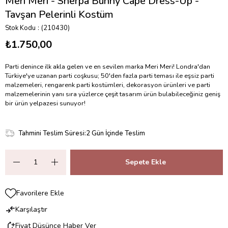
Meri Meri - Sherpa Bunny Cape Dress-Up -
Tavşan Pelerinli Kostüm
Stok Kodu
(210430)
₺1.750,00
Parti denince ilk akla gelen ve en sevilen marka Meri Meri! Londra'dan
Türkiye'ye uzanan parti coşkusu; 50'den fazla parti teması ile eşsiz parti
malzemeleri, rengarenk parti kostümleri, dekorasyon ürünleri ve parti
malzemelerinin yanı sıra yüzlerce çeşit tasarım ürün bulabileceğiniz geniş
bir ürün yelpazesi sunuyor!
Tahmini Teslim Süresi
:
2 Gün İçinde Teslim
Favorilere Ekle
Karşılaştır
Fiyat Düşünce Haber Ver