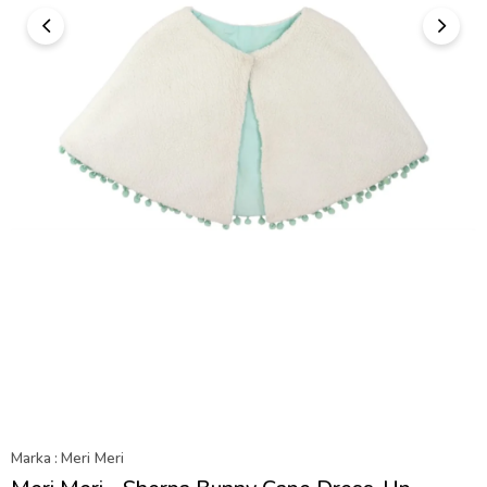
Marka
:
Meri Meri