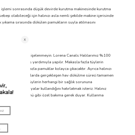
ama işlemi sonrasında düşük devirde kurutma makinesinde kurutma
ebep olabileceği için halınızı asla nemli şekilde makine içerisinde
ek yıkama sırasında dökülen pamukların suyla atılmasını
amuklanma olursa endişelenmeyin. Lorena Canals Halılarımız %100
okunuşları makas yardımıyla yapılır. Makasla fazla tüylerin
aralarda kalan fazla pamuklar kolayca çıkacaktır. Ayrıca halınızı
anılarak üretilen halılarda gerçekleşen hav dökülme süreci tamamen
Her halükarda, bu tüylerin herhangi bir sağlık sorununa
ic el yapımı boyalar kullandığını hatırlatmak isteriz. Halınız
l pamuk tekstil ürünü gibi özel bakıma gerek duyar. Kullanma