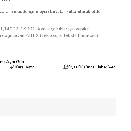
r Halı
zararlı madde içermeyen boyalar kullanılarak elde
,14002, 18001. Ayrıca çocuklar için yapılan
doğrulayan AITEX (Teknolojik Tekstil Enstitüsü)
esi
:
Aynı Gün
Karşılaştır
Fiyat Düşünce Haber Ver