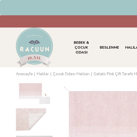
HAVALE & EFT Ödemelerind
BEBEK &
ÇOCUK
BESLENME
HALIL
ODASI
Anasayfa
Halılar
Çocuk Odası Halıları
Gelato Pink Çift Taraflı H