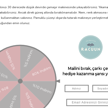
 Halınızı 30 derecede düşük devirde çamaşır makinesinde yıkayabilirsiniz. Yık
akabilirsiniz. Ancak direk güneş altında bırakılmamalıdır. Nem, renk akmasına s
an kullanmaktan sakınınız. Pamuklu yüzeyi dışarda tutarak makineye yerleştirm
lduğundan emin olunuz.
. Halılarımız kalite standartları gereği yıkanarak paketleniyor. Halınızda p
nedenle hav dökülmesi normal bir süreçtir. Her bir halı elde dokunur ve son d
abilir. Havı önleyebilmek için, kuru fırçalama yöntemini öneriyoruz, bu sayede 
k temizlemeniz de yararlı olacaktır. Sadece el dokuması ve doğal malzeme kull
renkli halılar boyalı halılara göre daha fazla hav yapma olasılığına sahiptir. 
ğildir ve pamuk hipoalerjenik olarak bilinir. Lorena Canals'ın doğal ve non-tox
içerikler sabitlenir. Ancak el yapımı ve narin bir ürün olduğu için, her doğa
lite kapsamı dışındadır.