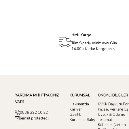
Hızlı Kargo
Tüm Siparişleriniz Aynı Gün
14.00'a Kadar Kargolanır.
YARDIMA MI İHTİYACINIZ
KURUMSAL
ÖNEMLİ BİLGİLER
VAR?
Hakkımızda
KVKK Başvuru Fo
Kariyer
Kişisel Verilere İl
0536 292 10 22
Bayilik
Üyelik & Ödeme
[email protected]
Kurumsal Satış
Teslimat
Kullanım Şartları