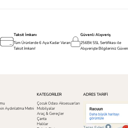
Taksit İmkanı
Güvenli Alışveriş
Tüm Ürünlerde 6 Aya Kadar Varan
256Bit SSL Sertifikası ile
Taksit İmkanı!
Alışverişte Bilgileriniz Güve
KATEGORİLER
ADRES TARİFİ
rmu
Çocuk Odası Aksesuarları
işkin Aydınlatma Metni
Mobilyalar
Araç & Gereçler
Çanta
Halılar