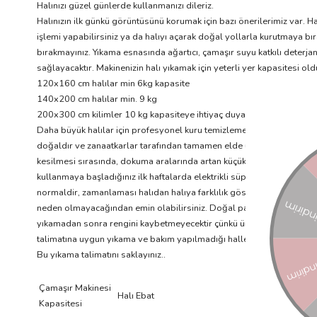
Halınızı güzel günlerde kullanmanızı dileriz.
Halınızın ilk günkü görüntüsünü korumak için bazı önerilerimiz var.
işlemi yapabilirsiniz ya da halıyı açarak doğal yollarla kurutmaya bır
bırakmayınız. Yıkama esnasında ağartıcı, çamaşır suyu katkılı deterj
sağlayacaktır. Makinenizin halı yıkamak için yeterli yer kapasitesi o
120x160 cm halılar min 6kg kapasite
140x200 cm halılar min. 9 kg
200x300 cm kilimler 10 kg kapasiteye ihtiyaç duyar.
Daha büyük halılar için profesyonel kuru temizlemeden destek alınız
doğaldır ve zanaatkarlar tarafından tamamen elde üretilmektedir, bu 
kesilmesi sırasında, dokuma aralarında artan küçük pamuk iplikler kal
kullanmaya başladığınız ilk haftalarda elektrikli süpürge ile sık sı
normaldir, zamanlaması halıdan halıya farklılık gösterebilir. Naturel 
neden olmayacağından emin olabilirsiniz. Doğal pamuk ipliği toksik de
yıkamadan sonra rengini kaybetmeyecektir çünkü üretim sürecinde tüm 
talimatına uygun yıkama ve bakım yapılmadığı hallerde halılarımız ka
Bu yıkama talimatını saklayınız..
Çamaşır Makinesi
Halı Ebat
Kapasitesi