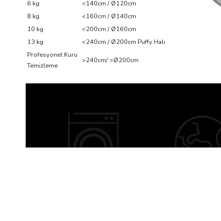
6 kg
<140cm / Ø120cm
8 kg
<160cm / Ø140cm
10 kg
<200cm / Ø160cm
13 kg
<240cm / Ø200cm Puffy Halı
Profesyonel Kuru
>240cm/ >Ø200cm
Temizleme