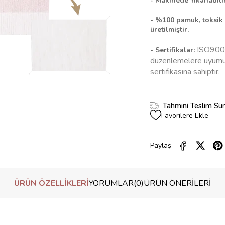
- Makinede
Yıkanabili
- %100 pamuk, toksik 
üretilmiştir.
ISO9001
- Sertifikalar:
düzenlemelere uyumu 
sertifikasına sahiptir.
Tahmini Teslim Sür
Favorilere Ekle
Paylaş
ÜRÜN ÖZELLIKLERI
YORUMLAR
(0)
ÜRÜN ÖNERILERI