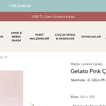
e %5 İndirim
1500 TL Üzeri Ücretsiz Kargo
ANNE &
PARTİ
ÇOÇUK MODA
AR
BEBEK
OYUNCAKLAR
MALZEMELERİ
& AKSESUAR
BAKIM
alı, M
Marka
:
Lorena Canals
Gelato Pink Çi
Stok Kodu
(C-GELA-PK
Ebat:
140 x 200