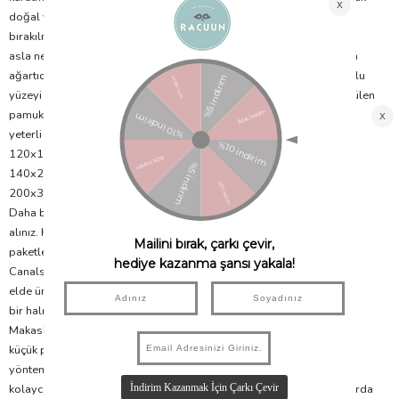
doğal yollarla kurutmaya bırakabilirsiniz. Ancak direk güneş altında
bırakılmamalıdır. Nem, renk akmasına sebep olabileceği için halınızı
asla nemli şekilde makine içerisinde bırakmayınız. Yıkama esnasında
ağartıcı, çamaşır suyu katkılı deterjan kullanmaktan sakınınız. Pamuklu
yüzeyi dışarda tutarak makineye yerleştirmek yıkama sırasında dökülen
pamukların suyla atılmasını sağlayacaktır. Makinenizin halı yıkamak için
yeterli yer kapasitesi olduğundan emin olunuz.
120x160 cm halılar min 6kg kapasite
140x200 cm halılar min. 9 kg
200x300 cm kilimler 10 kg kapasiteye ihtiyaç duyar.
Daha büyük halılar için profesyonel kuru temizlemeden destek
alınız. Halılarımız kalite standartları gereği yıkanarak
paketleniyor. Halınızda pamuklanma olursa endişelenmeyin. Lorena
Canals Halılarımız %100 doğaldır ve zanaatkarlar tarafından tamamen
elde üretilmektedir, bu nedenle hav dökülmesi normal bir süreçtir. Her
bir halı elde dokunur ve son dokunuşları makas yardımıyla yapılır.
Makasla fazla tüylerin kesilmesi sırasında, dokuma aralarında artan
küçük pamuk iplikler kalabilir. Havı önleyebilmek için, kuru fırçalama
yöntemini öneriyoruz, bu sayede aralarda kalan fazla pamuklar
kolayca çıkacaktır. Ayrıca halınızı kullanmaya başladığınız ilk haftalarda