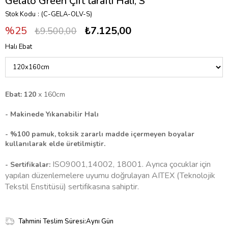
Gelato Green Çift taraflı Halı, S
Stok Kodu
(C-GELA-OLV-S)
25
₺7.125,00
₺9.500,00
Halı Ebat
Ebat: 120
x 160cm
- Makinede
Yıkanabilir Halı
- %100 pamuk, toksik zararlı madde içermeyen boyalar
kullanılarak elde üretilmiştir.
ISO9001,14002, 18001. Ayrıca çocuklar için
- Sertifikalar:
yapılan düzenlemelere uyumu doğrulayan AITEX (Teknolojik
Tekstil Enstitüsü) sertifikasına sahiptir.
Tahmini Teslim Süresi
:
Aynı Gün