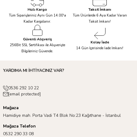
13 kg
<240cm / Ø200cm Puffy Halı
Profesyonel Kuru
Hızlı Kargo
Taksit İmkanı
>240cm/ >Ø200cm
Temizleme
Tüm Siparişleriniz Aynı Gün 14.00'a
Tüm Ürünlerde 6 Aya Kadar Varan
Kadar Kargolanır.
Taksit İmkanı!
Güvenli Alışveriş
Kolay İade
256Bit SSL Sertifikası ile Alışverişte
14 Gün İçerisinde İade İmkanı!
Bilgileriniz Güvende.
YARDIMA MI İHTİYACINIZ VAR?
0536 292 10 22
[email protected]
Mağaza
Hamidiye mah. Porta Vadi T4 Blok No:23 Kağıthane - İstanbul
Mağaza Telefon
0532 290 33 08