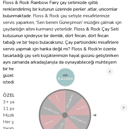
Floss & Rock Rainbow Fairy çay setimizde ışıltılı
renklendirilmiş bir kutunun üzerinde periler ,atlar, unicornlar
bulunmaktadır.
Floss & Rock çay setiyle misafirlerinize
servis yaparken, 'Sen benim Güneşimsin' müziğini çalmak için
çaydanlığın altını kurmanız yeterlidir.
Floss & Rock Çay Seti
kutusunun içindeyse bir demlik, dört fincan, dört fincan
tabağı ve bir tepsi bulacaksınız. Çay partisindeki misafirlere
servis yapmak için harika değil mi? Floss & Rock'ın özenle
tasarladığı çay seti küçüklerimizin hayal gücünü geliştirirken
aynı zamanda arkadaşlarıyla da oynayabileceği muhteşem
bir hediye olacaktır. Rainbow Fairy tasarımlı çay setinin
güzel kutusunun
b
ir de taşıma kulpu bulunur, böylece
istediği her yere götürebilir. Gıda ile temas edilmemelidir.
ÖZELLİKLER:
3+ yaş grubu için uygundur
11 parçalı set
Müzikli çaydanlık oyunu 'Sen benim Güneşimsin'
Her şeyi saklamak için kullanışlı taşıma çantası
Yaratıcı veya grup oyunları için mükemmel!