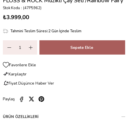
FLOSS & ROCK Müzikli Çay Seti /Rainbow Fairy
Stok Kodu
(47P5962)
₺3.999,00
Tahmini Teslim Süresi
:
2 Gün İçinde Teslim
Favorilere Ekle
Karşılaştır
Fiyat Düşünce Haber Ver
Paylaş
ÜRÜN ÖZELLIKLERI