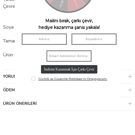
Çevre dostu
Soya mürekkepleriyle basılmıştır
Tamamen geri dönüştürülebilir
Ürün Numarası:
47P5962 BOYUTLAR: 25 x 23,5 x 11cm
YORUMLAR
(0)
ÖDEME SEÇENEKLERI
ÜRÜN ÖNERILERI