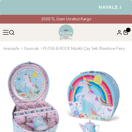
HAVALE & EFT Ö
1500 TL Üzeri Ücretsiz Kargo
Anasayfa
Oyuncak
FLOSS & ROCK Müzikli Çay Seti /Rainbow Fairy