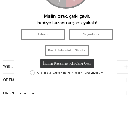
TOG dereceli ısı koruma özelliğine sahiptir
2 yaşa kadar kıvrılabilir eldiven, her yaşta kıvrılabilir patik
mevcuttur
Uyku tulumlarımızın içerisine giydirilebilir
Fermuar cebi ile bebeğinizin hassas cildini korur
Üç yönlü fermuarları ile kolay bez değişimi sağlar
Esnek, dar kalıbı hareket özgürlüğü sağlar
Örtü gerektirmez
Makinede yıkanabilir
YORUMLAR
(0)
ÖDEME SEÇENEKLERI
ÜRÜN ÖNERILERI