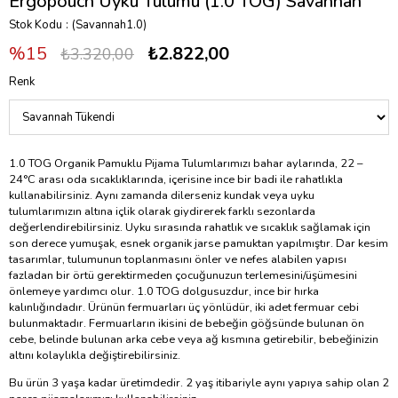
Ergopouch Uyku Tulumu (1.0 TOG) Savannah
Stok Kodu
(Savannah1.0)
15
₺2.822,00
₺3.320,00
Renk
1.0 TOG Organik Pamuklu Pijama Tulumlarımızı bahar aylarında, 22 –
24°C arası oda sıcaklıklarında, içerisine ince bir badi ile rahatlıkla
kullanabilirsiniz. Aynı zamanda dilerseniz kundak veya uyku
tulumlarımızın altına içlik olarak giydirerek farklı sezonlarda
değerlendirebilirsiniz. Uyku sırasında rahatlık ve sıcaklık sağlamak için
son derece yumuşak, esnek organik jarse pamuktan yapılmıştır. Dar kesim
tasarımlar, tulumunun toplanmasını önler ve nefes alabilen yapısı
fazladan bir örtü gerektirmeden çocuğunuzun terlemesini/üşümesini
önlemeye yardımcı olur. 1.0 TOG dolgusuzdur, ince bir hırka
kalınlığındadır. Ürünün fermuarları üç yönlüdür, iki adet fermuar cebi
bulunmaktadır. Fermuarların ikisini de bebeğin göğsünde bulunan ön
cebe, belinde bulunan arka cebe veya ağ kısmına getirebilir, bebeğinizin
altını kolaylıkla değiştirebilirsiniz.
Bu ürün 3 yaşa kadar üretimdedir. 2 yaş itibariyle aynı yapıya sahip olan 2