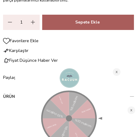
parça pijamalarımızı kullanabilirsiniz.
Favorilere Ekle
Karşılaştır
Fiyat Düşünce Haber Ver
Paylaş
ÜRÜN ÖZELLIKLERI
GOTS sertifikalı organik pamuk ve bambu viskondan
üretilmiştir
Nefes alabilen doğal lifler ile yumuşak kumaş yapısına
sahiptir