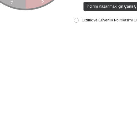
ahiptir
tik mevcuttur