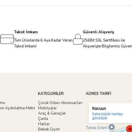
Taksit İmkanı
Güvenli Alışveriş
Tüm Ürünlerde 6 Aya Kadar Varan
256Bit SSL Sertifikası ile
Taksit İmkanı!
Alışverişte Bilgileriniz Güve
KATEGORİLER
ADRES TARİFİ
rmu
Çocuk Odası Aksesuarları
işkin Aydınlatma Metni
Mobilyalar
Araç & Gereçler
Çanta
Halılar
Bebek Giyim