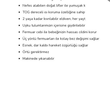
Nefes alabilen doğal lifler ile yumuşak kumaş yapısına s
TOG dereceli ısı koruma özelliğine sahiptir
2 yaşa kadar kıvrılabilir eldiven, her yaşta kıvrılabilir pa
Uyku tulumlarımızın içerisine giydirilebilir
Fermuar cebi ile bebeğinizin hassas cildini korur
Üç yönlü fermuarları ile kolay bez değişimi sağlar
Esnek, dar kalıbı hareket özgürlüğü sağlar
Örtü gerektirmez
Makinede yıkanabilir