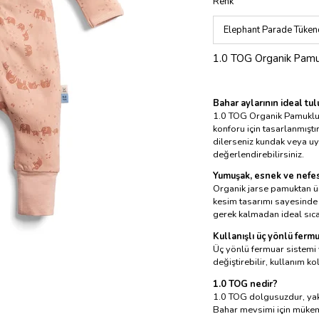
Renk
1.0 TOG Organik Pamu
Bahar aylarının ideal tu
1.0 TOG Organik Pamuklu 
konforu için tasarlanmıştır
dilerseniz kundak veya uyk
değerlendirebilirsiniz.
Yumuşak, esnek ve nefe
Organik jarse pamuktan ür
kesim tasarımı sayesinde 
gerek kalmadan ideal sıca
Kullanışlı üç yönlü fermu
Üç yönlü fermuar sistemi 
değiştirebilir, kullanım ko
1.0 TOG nedir?
1.0 TOG dolgusuzdur, yakla
Bahar mevsimi için müke