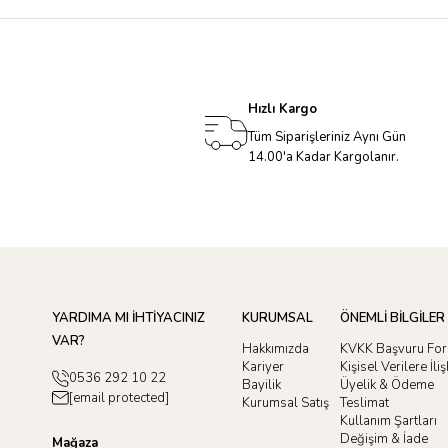
Hızlı Kargo
Tüm Siparişleriniz Aynı Gün
14.00'a Kadar Kargolanır.
YARDIMA MI İHTİYACINIZ
KURUMSAL
ÖNEMLİ BİLGİLER
VAR?
Hakkımızda
KVKK Başvuru Fo
Kariyer
Kişisel Verilere İl
0536 292 10 22
Bayilik
Üyelik & Ödeme
[email protected]
Kurumsal Satış
Teslimat
Kullanım Şartları
Değişim & İade
Mağaza