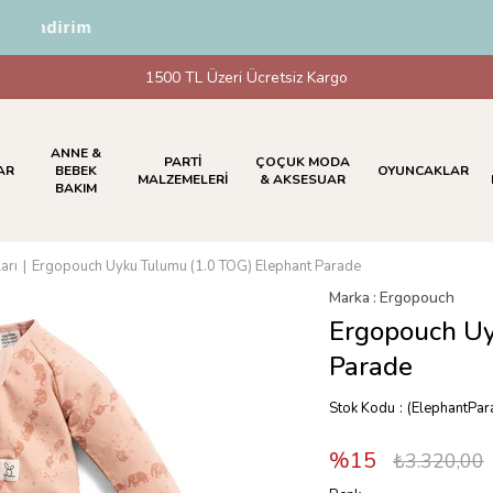
İndirim
1500 TL Üzeri Ücretsiz Kargo
ANNE &
PARTİ
ÇOÇUK MODA
AR
BEBEK
OYUNCAKLAR
MALZEMELERİ
& AKSESUAR
BAKIM
arı
Ergopouch Uyku Tulumu (1.0 TOG) Elephant Parade
Marka
:
Ergopouch
Ergopouch Uy
Parade
Stok Kodu
(ElephantPar
15
₺3.320,00