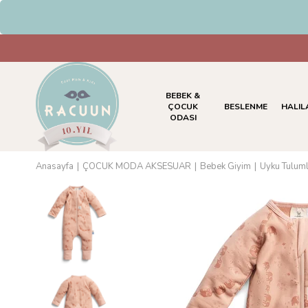
HAVALE & EFT Ödemelerinde %5 
BEBEK &
ÇOCUK
BESLENME
HALIL
ODASI
Anasayfa
ÇOCUK MODA AKSESUAR
Bebek Giyim
Uyku Tuluml