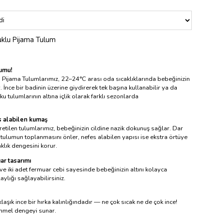
klu Pijama Tulum
lumu!
Pijama Tulumlarımız, 22–24°C arası oda sıcaklıklarında bebeğinizin
. İnce bir badinin üzerine giydirerek tek başına kullanabilir ya da
u tulumlarının altına içlik olarak farklı sezonlarda
s alabilen kumaş
etilen tulumlarımız, bebeğinizin cildine nazik dokunuş sağlar. Dar
tulumun toplanmasını önler, nefes alabilen yapısı ise ekstra örtüye
klık dengesini korur.
ar tasarımı
ve iki adet fermuar cebi sayesinde bebeğinizin altını kolayca
laylığı sağlayabilirsiniz.
şık ince bir hırka kalınlığındadır — ne çok sıcak ne de çok ince!
mmel dengeyi sunar.