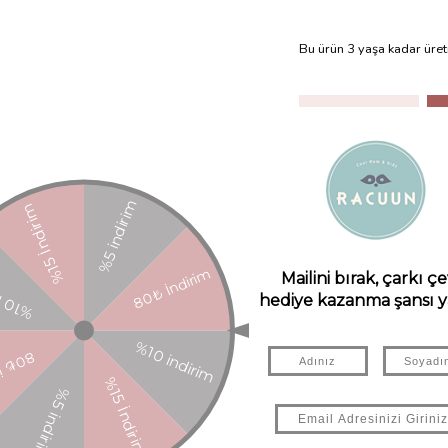
Bu ürün 3 yaşa kadar üret
Favorilere Ekle
Paylaş
ZELLIKLERI
YORUMLAR
(0)
ÖDEME SEÇENEKLERI
ÜRÜN ÖNE
ilmiştir