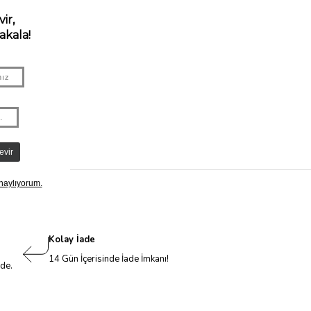
Kolay İade
14 Gün İçerisinde İade İmkanı!
nde.