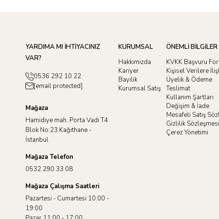
YARDIMA MI İHTİYACINIZ
KURUMSAL
ÖNEMLİ BİLGİLER
VAR?
Hakkımızda
KVKK Başvuru Fo
Kariyer
Kişisel Verilere İl
0536 292 10 22
Bayilik
Üyelik & Ödeme
[email protected]
Kurumsal Satış
Teslimat
Kullanım Şartları
Değişim & İade
Mağaza
Mesafeli Satış Sö
Hamidiye mah. Porta Vadi T4
Gizlilik Sözleşmes
Blok No:23 Kağıthane -
Çerez Yönetimi
İstanbul
Mağaza Telefon
0532 290 33 08
Mağaza Çalışma Saatleri
Pazartesi - Cumartesi 10:00 -
19:00
Pazar 11:00 - 17:00