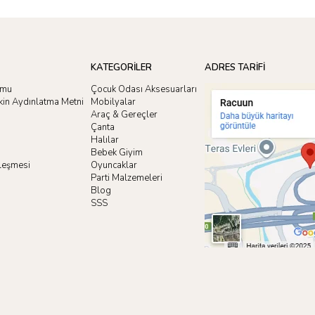
KATEGORİLER
ADRES TARİFİ
rmu
Çocuk Odası Aksesuarları
işkin Aydınlatma Metni
Mobilyalar
Araç & Gereçler
Çanta
Halılar
Bebek Giyim
zleşmesi
Oyuncaklar
i
Parti Malzemeleri
Blog
SSS