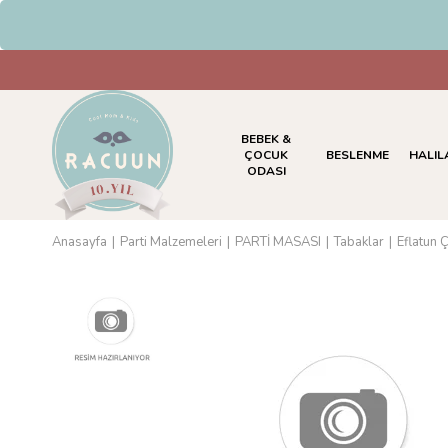
HAVALE & EFT Ödemelerinde %
BEBEK &
ÇOCUK
BESLENME
HALIL
ODASI
Anasayfa
Parti Malzemeleri
PARTİ MASASI
Tabaklar
Eflatun Ç