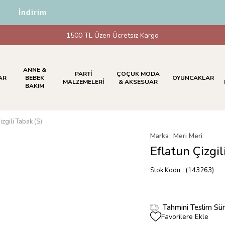
5 İndirim
1500 TL Üzeri Ücretsiz Kargo
ANNE &
PARTİ
ÇOÇUK MODA
AR
BEBEK
OYUNCAKLAR
MALZEMELERİ
& AKSESUAR
BAKIM
izgili Tabak (S)
Marka
:
Meri Meri
Eflatun Çizgil
Stok Kodu
(143263)
Tahmini Teslim Sür
Favorilere Ekle