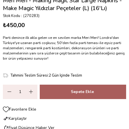
Meri Meri - Making Magic Star Large Napkins -
Make Magic Yıldızlar Peçeteler (L) (16'Lı)
Stok Kodu
(270283)
₺450,00
Parti denince ilk akla gelen ve en sevilen marka Meri Meri! Londra'dan
Türkiye'ye uzanan parti coşkusu; 50'den fazla parti teması ile eşsiz parti
malzemeleri, rengarenk parti kostümleri, dekorasyon ürünleri ve parti
malzemelerinin yanı sıra yüzlerce çeşit tasarım ürün bulabileceğiniz geniş
bir ürün yelpazesi sunuyor!
Tahmini Teslim Süresi
:
2 Gün İçinde Teslim
Favorilere Ekle
Karşılaştır
Fiyat Düşünce Haber Ver