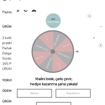
Paylaş
ÜRÜN ÖZELLIKLERI
3 katlı kağıttan üretilmiştir, bu nedenle dekoratif olduğu kadar
pratiktir
Parlak gümüş holografik folyo detaylar
Dalgalı kenar
Sürdürülebilir FSC kağıttan üretilmiştir
16'lı Paket
ÜRÜN BOYUTLARI: 16,5 cm x 16,5 cm
YORUMLAR
(0)
ÖDEME SEÇENEKLERI
ÜRÜN ÖNERILERI