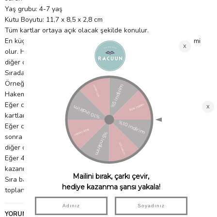
Yaş grubu: 4-7 yaş
Kutu Boyutu: 11,7 x 8,5 x 2,8 cm
Tüm kartlar ortaya açık olacak şekilde konulur.
En küçük oyuncu oyuna başlar ve aynı zamanda oyunun hakemi
olur. Hakem küçük Dodo'yu kartlardan birinin altına saklarken
diğer oyuncular gözlerini yumar.
Sıradaki oyuncu Dodo'yu bulmak için sorular sorar.
Örneğin, Dodo kedinin bulunduğu evde mi uyuyor?
Hakem bu soruyu evet veya hayır diye yanıtlamalıdır.
Eğer cevap evet ise, soruyu soran kişi içinde kedi bulunmayan
kartları çevirir.
Eğer cevap hayır ise, içinde kedi bulunan kartları çevirir. Daha
sonra şansını dener ve bir cevap verir. Dodo' yu bulamazsa sıra
diğer oyuncuya geçer.
Eğer 4 sorudan sonra kimse Dodo'yu bulamazsa hakem 1 jeton
kazanır.
Sıra başka bir oyuncuya geçer ve hakem olur, 5 jeton
toplandığında oyun sona erer.
YORUMLAR
(0)