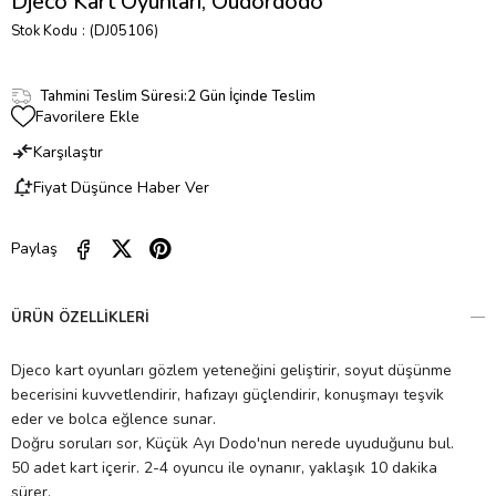
Djeco Kart Oyunları, Oudordodo
Stok Kodu
(DJ05106)
Tahmini Teslim Süresi
:
2 Gün İçinde Teslim
Favorilere Ekle
Karşılaştır
Fiyat Düşünce Haber Ver
Paylaş
ÜRÜN ÖZELLIKLERI
Djeco kart oyunları gözlem yeteneğini geliştirir, soyut düşünme
becerisini kuvvetlendirir, hafızayı güçlendirir, konuşmayı teşvik
eder ve bolca eğlence sunar.
Doğru soruları sor, Küçük Ayı Dodo'nun nerede uyuduğunu bul.
50 adet kart içerir. 2-4 oyuncu ile oynanır, yaklaşık 10 dakika
sürer.