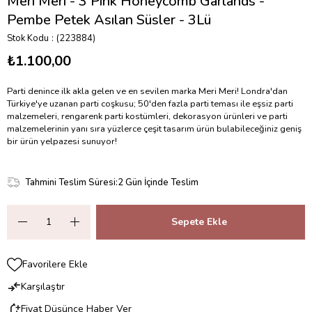
Meri Meri - 3 Pink Honeycomb Garlands -
Pembe Petek Asılan Süsler - 3Lü
Stok Kodu
(223884)
₺1.100,00
Parti denince ilk akla gelen ve en sevilen marka Meri Meri! Londra'dan
Türkiye'ye uzanan parti coşkusu; 50'den fazla parti teması ile eşsiz parti
malzemeleri, rengarenk parti kostümleri, dekorasyon ürünleri ve parti
malzemelerinin yanı sıra yüzlerce çeşit tasarım ürün bulabileceğiniz geniş
bir ürün yelpazesi sunuyor!
Tahmini Teslim Süresi
:
2 Gün İçinde Teslim
Favorilere Ekle
Karşılaştır
Fiyat Düşünce Haber Ver