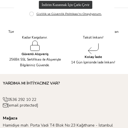
Hızlı Kargo
Taksit İmkanı
Tüm Siparişleriniz Aynı Gün 14.00'a
Tüm Ürünlerde 6 Aya Kadar Varan
Kadar Kargolanır.
Taksit İmkanı!
Güvenli Alışveriş
Kolay İade
256Bit SSL Sertifikası ile Alışverişte
14 Gün İçerisinde İade İmkanı!
Bilgileriniz Güvende.
YARDIMA MI İHTİYACINIZ VAR?
0536 292 10 22
[email protected]
Mağaza
Hamidiye mah. Porta Vadi T4 Blok No:23 Kağıthane - İstanbul