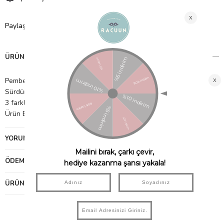
Paylaş
ÜRÜN ÖZELLIKLERI
Pembe, şeftali ve krem rengi ​​kağıt süsler
Sürdürülebilir FSC kağıdı kullanılarak yapılan ambalaj
3 farklı renkten oluşan 3'lü paket
Ürün Boyutu: Çelenk uzunluğu - 2,4 m Fazla kordon dahil 3m
YORUMLAR
(0)
ÖDEME SEÇENEKLERI
ÜRÜN ÖNERILERI