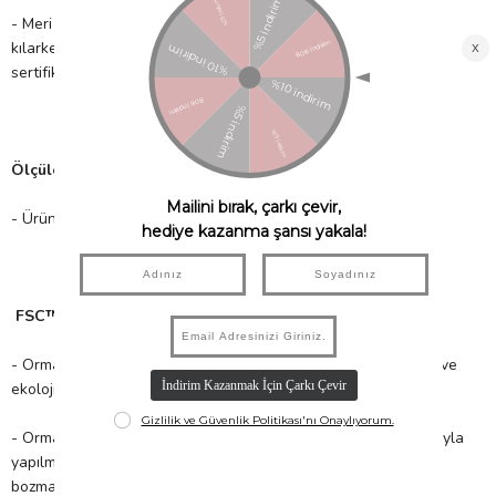
- Meri Meri, eşsiz parti malzemeleri ile partinizi benzersiz
kılarken çocuklarımıza güvenli bir gelecek sağlamak için FSC™
sertifikalı kâğıt kullanır!
Ölçüler;
- Ürün Boyutu: 178mm x 127mm
FSC™ Sertifikası nedir?
- Orman ürünlerinin; ormanın verimliliğine, biyolojik çeşitliliğe ve
ekolojik süreçlere zararsız bir şekilde elde edilmesi,
- Ormanlara yönelik yapılan her türlü müdahalenin, kâr amacıyla
yapılmasında, bulunduğu ekosistemi ve toplumun dengesini
bozmayacak derecede olması,