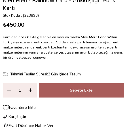
Meri Meri - Rainbow Card - Gökkuşağı Tebrik
Kartı
Stok Kodu
(223893)
₺450,00
Parti denince ilk akla gelen ve en sevilen marka Meri Meri! Londra'dan
Türkiye'ye uzanan parti coşkusu; 50'den fazla parti teması ile eşsiz parti
malzemeleri, rengarenk parti kostümleri, dekorasyon ürünleri ve parti
malzemelerinin yanı sıra yüzlerce çeşit tasarım ürün bulabileceğiniz geniş
bir ürün yelpazesi sunuyor!
Tahmini Teslim Süresi
:
2 Gün İçinde Teslim
Favorilere Ekle
Karşılaştır
Fiyat Düşünce Haber Ver