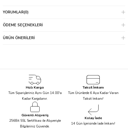
- Halkın uzun süreçte orman ve orman ürünlerinden fayda
YORUMLAR
(0)
sağlayacağı, fakat bu ürünlerin sürdürülebilir kullanımını
destekleyen uzun zamanlı yönetim planlarına da katılımda
ÖDEME SEÇENEKLERI
bulunacağı sistemlerin kurulmasıdır.
ÜRÜN ÖNERILERI
Hızlı Kargo
Taksit İmkanı
Tüm Siparişleriniz Aynı Gün 14.00'a
Tüm Ürünlerde 6 Aya Kadar Varan
Kadar Kargolanır.
Taksit İmkanı!
Güvenli Alışveriş
Kolay İade
256Bit SSL Sertifikası ile Alışverişte
14 Gün İçerisinde İade İmkanı!
Bilgileriniz Güvende.