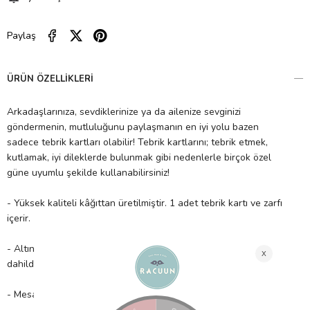
Paylaş
ÜRÜN ÖZELLIKLERI
Arkadaşlarınıza, sevdiklerinize ya da ailenize sevginizi
göndermenin, mutluluğunu paylaşmanın en iyi yolu bazen
sadece tebrik kartları olabilir! Tebrik kartlarını; tebrik etmek,
kutlamak, iyi dileklerde bulunmak gibi nedenlerle birçok özel
güne uyumlu şekilde kullanabilirsiniz!
- Yüksek kaliteli kâğıttan üretilmiştir. 1 adet tebrik kartı ve zarfı
içerir.
- Altın folyo detaylı petek gökkuşağı içerir ve çift taraflı bant
dahildir.
- Mesaj: Congratulations