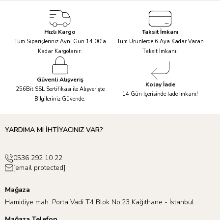
Hızlı Kargo
Taksit İmkanı
Tüm Siparişleriniz Aynı Gün 14.00'a
Tüm Ürünlerde 6 Aya Kadar Varan
Kadar Kargolanır.
Taksit İmkanı!
Güvenli Alışveriş
Kolay İade
256Bit SSL Sertifikası ile Alışverişte
14 Gün İçerisinde İade İmkanı!
Bilgileriniz Güvende.
YARDIMA MI İHTİYACINIZ VAR?
0536 292 10 22
[email protected]
Mağaza
Hamidiye mah. Porta Vadi T4 Blok No:23 Kağıthane - İstanbul
Mağaza Telefon