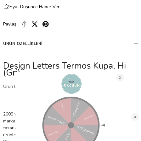
Fiyat Düşünce Haber Ver
Paylaş
ÜRÜN ÖZELLIKLERI
Design Letters Termos Kupa, Hi
(Gri)
Ürün Bilgisi
2009 yılında Danimarka'da eski bir gazeteci tarafından kurulan
marka, 1937 yılında ünlü mimar Arne Jacobsen tarafından
tasarlanan yazı karakteri ile zamansız ürünler ve tasarım odaklı
ürünler sunmaktadır.