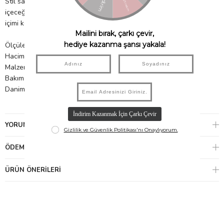
Stil sahibi ve çevre dostu termos kupa! Dışarıda sıcak ve soğuk
içeceğinin keyfine varmak isteyen herkes için… Açıp kapaması ve
içimi kolay özel tasarım kapak. Dökülmeye karşı dayanıklıdır.
Ölçüler: 13.5 x 7 x 7 cm
Hacim: 350 ml
Malzeme: Paslamaz Çelik, gıda ile temasa uygundur.
Bakım: Elde yıkama önerilir.
Danimarka'dan ithal edilmiştir.
YORUMLAR
(0)
ÖDEME SEÇENEKLERI
ÜRÜN ÖNERILERI