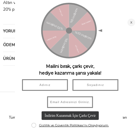
Altın varak detay
20'li paket
YORUMLAR
(0)
ÖDEME SEÇENEKLERI
ÜRÜN ÖNERILERI
Hızlı Kargo
Taksit İmkanı
Tüm Siparişleriniz Aynı Gün 14.00'a
Tüm Ürünlerde 6 Aya Kadar Varan
Kadar Kargolanır.
Taksit İmkanı!