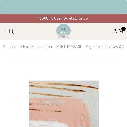
im
1500 TL Üzeri Ücretsiz Kargo
Anasayfa
Parti Malzemeleri
PARTİ MASASI
Peçeteler
Harlow & Gre