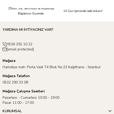
Güvenli Alışveriş
Kolay İade
256Bit SSL Sertifikası ile Alışverişte
14 Gün İçerisinde İade İmkanı!
Bilgileriniz Güvende.
YARDIMA MI İHTİYACINIZ VAR?
0536 292 10 22
[email protected]
Mağaza
Hamidiye mah. Porta Vadi T4 Blok No:23 Kağıthane - İstanbul
Mağaza Telefon
0532 290 33 08
Mağaza Çalışma Saatleri
Pazartesi - Cumartesi 10:00 - 19:00
Pazar 11:00 - 17:00
KURUMSAL