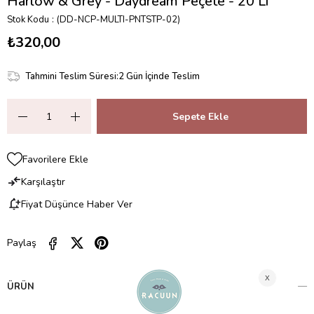
Harlow & Grey - Daydream Peçete - 20'Li
Stok Kodu
(DD-NCP-MULTI-PNTSTP-02)
₺320,00
Tahmini Teslim Süresi
:
2 Gün İçinde Teslim
Favorilere Ekle
Karşılaştır
Fiyat Düşünce Haber Ver
Paylaş
ÜRÜN ÖZELLIKLERI