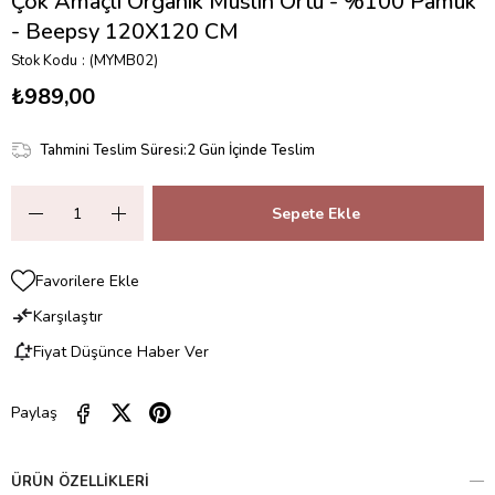
Çok Amaçlı Organik Müslin Örtü - %100 Pamuk
- Beepsy 120X120 CM
Stok Kodu
(MYMB02)
₺989,00
Tahmini Teslim Süresi
:
2 Gün İçinde Teslim
Favorilere Ekle
Karşılaştır
Fiyat Düşünce Haber Ver
Paylaş
ÜRÜN ÖZELLIKLERI