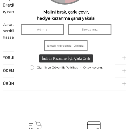
üretilen ürünlerimiz ile bebeğinizin hassas cildi için en
iyisini sunuyoruz.
Zararlı kimyasallardan uzak, pamuğundan boyasına kadar GOTS
sertifikasına uygun olarak üretilen ürünlerimiz ile bebeğinizin
hassas cildi için en iyisini sunuyoruz.
YORUMLAR
(0)
ÖDEME SEÇENEKLERI
ÜRÜN ÖNERILERI