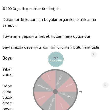
%100 Organik pamuktan üretilmiştir.
Desenlerde kullanılan boyalar organik sertifikasına
sahiptir.
Tüylenme yapısıyla bebek kullanımına uygundur.
Sayfamızda deseniyle kombin ürünleri bulunmaktadır.
Boyut:
120x120 cm
Yıkama Talimatı:
30°'de yıkayınız. Ağartıcı
kullanmayınız. Hassas kurutmada kurutabilirsiniz.
Bebeklerin cildinin yetişkinlere göre neredeyse 10 kat
daha hassas olduğunu biliyor muydunuz? İşte bu
yüzden onların cildine değecek her şeyi daha çok
önemsiyoruz. Zararlı kimyasallardan uzak, pamuğundan
boyasına kadar GOTS sertifikasına uygun olarak