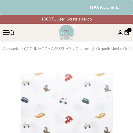
HAVALE & EFT Ödem
1500 TL Üzeri Ücretsiz Kargo
Anasayfa
ÇOCUK MODA AKSESUAR