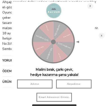
Ahşap parçaları doğru yerlere yerleştirerek oynarken çocuklar
el-göz koordinasyonlarını ve şekil-sıra ilişkisini güçlendirir.
Oyuncak üzerindeki renkli çiftlik figürleri, çocukların dikkatini
çeker ve oyunu daha eğlenceli hale getirir. Sade ve dayanıklı
tasarımı sayesinde uzun süreli kullanım için uygundur. Ahşap
malzeme FSC sertifikalıdır. Ölçüler: 22.5*29*1 cm 12 parça içerir.
18 ay ve üzeri için uygundur. İthalatçı Firma Bilgileri: Petitmag
İletişim ve Ticaret Limited Şirketi Fenerbahçe Mah. Lalezar Sok.
No:3/A Kadıköy İ
[email protected]
Menşei: ÇİN Uygunluk
Sembolü: Ürün görselinde bulunuyor.
YORUMLAR
(0)
ÖDEME SEÇENEKLERI
ÜRÜN ÖNERILERI