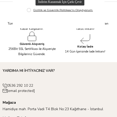
Hızlı Kargo
Taksit İmkanı
Tüm Siparişleriniz Aynı Gün 14.00'a
Tüm Ürünlerde 6 Aya Kadar Varan
Kadar Kargolanır.
Taksit İmkanı!
Güvenli Alışveriş
Kolay İade
256Bit SSL Sertifikası ile Alışverişte
14 Gün İçerisinde İade İmkanı!
Bilgileriniz Güvende.
YARDIMA MI İHTİYACINIZ VAR?
0536 292 10 22
[email protected]
Mağaza
Hamidiye mah. Porta Vadi T4 Blok No:23 Kağıthane - İstanbul