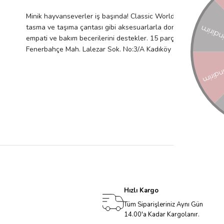
Minik hayvanseverler iş başında! Classic World Ahşap Veteriner
tasma ve taşıma çantası gibi aksesuarlarla donatılan bu set, v
empati ve bakım becerilerini destekler. 15 parçadan oluşur. Ürün
Fenerbahçe Mah. Lalezar Sok. No:3/A Kadıköy İ
[email protecte
Hızlı Kargo
Tüm Siparişleriniz Aynı Gün
14.00'a Kadar Kargolanır.