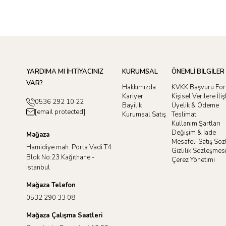
YARDIMA MI İHTİYACINIZ
KURUMSAL
ÖNEMLİ BİLGİLER
VAR?
Hakkımızda
KVKK Başvuru Fo
Kariyer
Kişisel Verilere İl
0536 292 10 22
Bayilik
Üyelik & Ödeme
[email protected]
Kurumsal Satış
Teslimat
Kullanım Şartları
Değişim & İade
Mağaza
Mesafeli Satış Sö
Hamidiye mah. Porta Vadi T4
Gizlilik Sözleşmes
Blok No:23 Kağıthane -
Çerez Yönetimi
İstanbul
Mağaza Telefon
0532 290 33 08
Mağaza Çalışma Saatleri