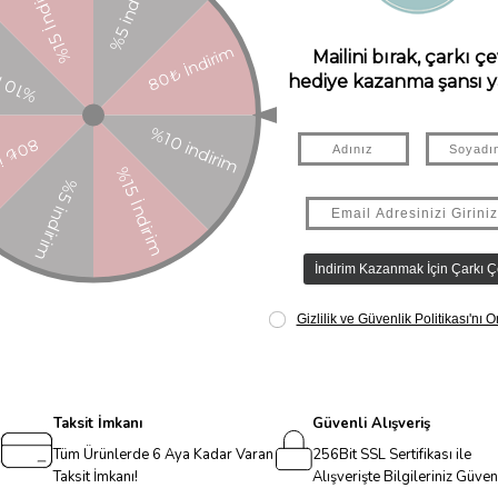
 Seti ile çocuklar sevimli dostlarına bakım yaparken sorumluluk duygusu
eterinerlik oyunlarını çok daha gerçekçi hale getiriyor. Classic World 
 ölçüleri: 23 x 17 x 8 cm 3 yaş ve üzeri çocuklar için uygundur. İthalatçı
d]
Menşei: ÇİN Uygunluk Sembolü: Ürün görselinde bulunuyor.
Taksit İmkanı
Güvenli Alışveriş
Tüm Ürünlerde 6 Aya Kadar Varan
256Bit SSL Sertifikası ile
Taksit İmkanı!
Alışverişte Bilgileriniz Güve