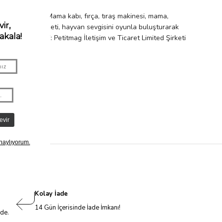
 geliştiriyor. Mama kabı, fırça, tıraş makinesi, mama,
Ahşap Veteriner Seti, hayvan sevgisini oyunla buluşturarak
 Firma Bilgileri: Petitmag İletişim ve Ticaret Limited Şirketi
Kolay İade
14 Gün İçerisinde İade İmkanı!
nde.