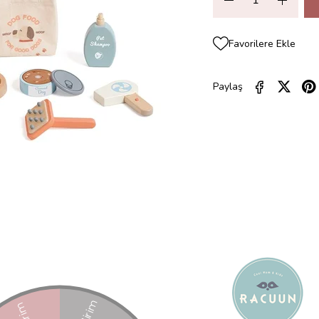
Favorilere Ekle
Paylaş
ZELLIKLERI
YORUMLAR
(0)
ÖDEME SEÇENEKLERI
ÜRÜN ÖNE