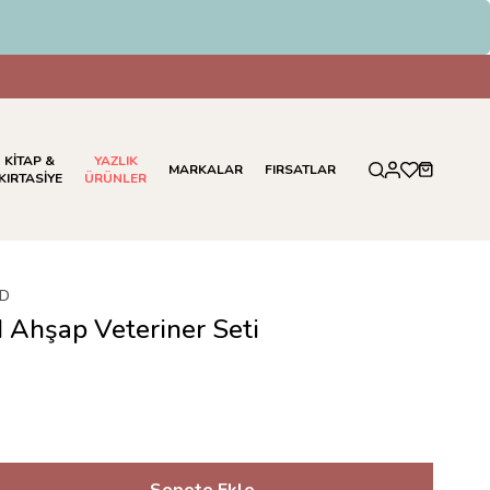
emelerinde %5 İndirim
KİTAP &
YAZLIK
MARKALAR
FIRSATLAR
KIRTASİYE
ÜRÜNLER
LD
 Ahşap Veteriner Seti