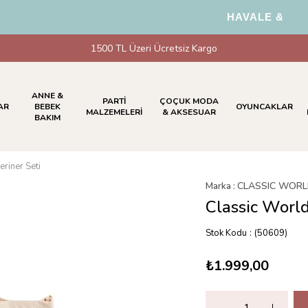
HAVALE & EFT Öd
1500 TL Üzeri Ücretsiz Kargo
ANNE &
PARTİ
ÇOÇUK MODA
AR
BEBEK
OYUNCAKLAR
MALZEMELERİ
& AKSESUAR
BAKIM
riner Seti
Marka
:
CLASSIC WOR
Classic World
Stok Kodu
(50609)
₺1.999,00