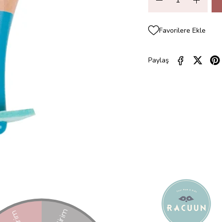
Favorilere Ekle
Paylaş
ZELLIKLERI
YORUMLAR
(0)
ÖDEME SEÇENEKLERI
ÜRÜN ÖNE