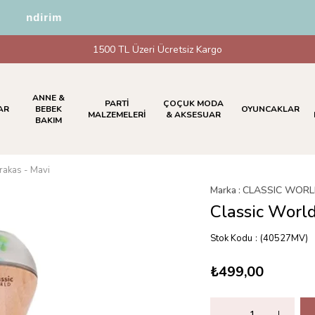
5 İndirim
1500 TL Üzeri Ücretsiz Kargo
ANNE &
PARTİ
ÇOÇUK MODA
AR
BEBEK
OYUNCAKLAR
MALZEMELERİ
& AKSESUAR
BAKIM
rakas - Mavi
Marka
:
CLASSIC WOR
Classic Worl
Stok Kodu
(40527MV)
₺499,00