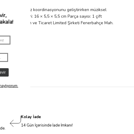
ocuğunuzun el-göz koordinasyonunu geliştirirken müziksel
. Ürün ölçüleri: 16 × 5,5 × 5,5 cm Parça sayısı: 1 çift
: Petitmag İletişim ve Ticaret Limited Şirketi Fenerbahçe Mah.
Kolay İade
14 Gün İçerisinde İade İmkanı!
nde.