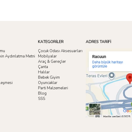
KATEGORİLER
ADRES TARİFİ
rmu
Çocuk Odası Aksesuarları
işkin Aydınlatma Metni
Mobilyalar
Araç & Gereçler
Çanta
Halılar
Bebek Giyim
zleşmesi
Oyuncaklar
i
Parti Malzemeleri
Blog
SSS