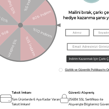
n. Renkli gökkuşağı tonlarında tasarımıyla dikkat çeken bu marakas, ç
güvenli bir dokunuş sunar. Oyuncak, 3 yaş ve üzeri çocuklar için uygundur
SC sertifikalı) Ritmi hisset, eğlenceye katıl! İthalatçı Firma Bilgileri
gunluk Sembolü: Ürün görselinde bulunuyor.
Taksit İmkanı
Güvenli Alışveriş
Tüm Ürünlerde 6 Aya Kadar Varan
256Bit SSL Sertifikası ile
Taksit İmkanı!
Alışverişte Bilgileriniz Güve