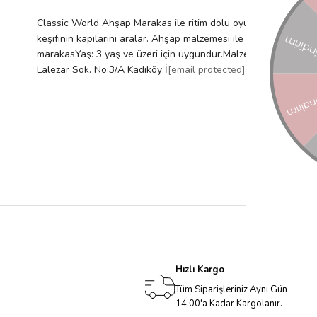
Classic World Ahşap Marakas ile ritim dolu oyunlara hazırlanı
keşifinin kapılarını aralar. Ahşap malzemesi ile hem sıcak hem 
marakasYaş: 3 yaş ve üzeri için uygundur.Malzeme: Ahşap (100% F
Lalezar Sok. No:3/A Kadıköy İ
[email protected]
Menşei: ÇİN Uy
Hızlı Kargo
Tüm Siparişleriniz Aynı Gün
14.00'a Kadar Kargolanır.