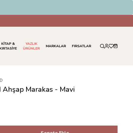
KİTAP &
YAZLIK
MARKALAR
FIRSATLAR
KIRTASİYE
ÜRÜNLER
LD
d Ahşap Marakas - Mavi