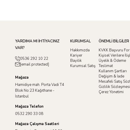
YARDIMA MI İHTİYACINIZ
KURUMSAL
ÖNEMLİ BİLGİLER
VAR?
Hakkımızda
KVKK Başvuru Fo
Kariyer
Kişisel Verilere İl
0536 292 10 22
Bayilik
Üyelik & Ödeme
[email protected]
Kurumsal Satış
Teslimat
Kullanım Şartları
Değişim & İade
Mağaza
Mesafeli Satış Sö
Hamidiye mah. Porta Vadi T4
Gizlilik Sözleşmes
Blok No:23 Kağıthane -
Çerez Yönetimi
İstanbul
Mağaza Telefon
0532 290 33 08
Mağaza Çalışma Saatleri