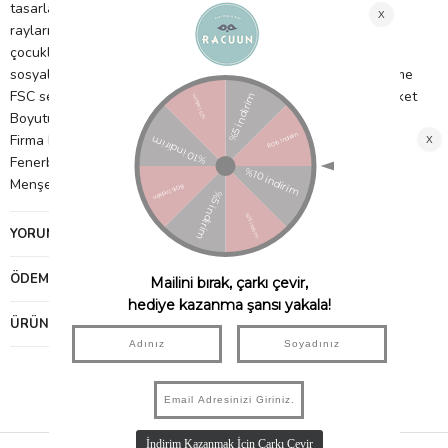
tasarlanan bu küçük araçlar, Classic World’ün oyuncak tren
raylarında da kullanılabiliyor. Oyuncak arabalarla oynamak,
çocukların ince motor becerilerinin, birlikte oyun oynamak ise
sosyal ve dil becerilerin gelişimine katkı sağlar. Ahşap malzeme
FSC sertifikalıdır. 3 parça içerir. Ürün Boyutu: 16 x 5 x 3 cmPaket
Boyutu: 22 x 10 x 8 cm 3 yaş ve üzeri için uygundur. İthalatçı
Firma Bilgileri: Petitmag İletişim ve Ticaret Limited Şirketi
Fenerbahçe Mah. Lalezar Sok. No:3/A Kadıköy İ
[email protected]
Menşei: ÇİN Uygunluk Sembolü: Ürün görselinde bulunuyor.
YORUMLAR
(0)
ÖDEME SEÇENEKLERI
ÜRÜN ÖNERILERI