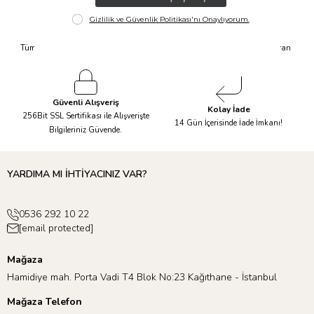
Hızlı Kargo
Taksit İmkanı
Tüm Siparişleriniz Aynı Gün 14.00'a
Tüm Ürünlerde 6 Aya Kadar Varan
Kadar Kargolanır.
Taksit İmkanı!
Güvenli Alışveriş
Kolay İade
256Bit SSL Sertifikası ile Alışverişte
14 Gün İçerisinde İade İmkanı!
Bilgileriniz Güvende.
YARDIMA MI İHTİYACINIZ VAR?
0536 292 10 22
[email protected]
Mağaza
Hamidiye mah. Porta Vadi T4 Blok No:23 Kağıthane - İstanbul
Mağaza Telefon