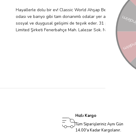
Hayallerle dolu bir ev! Classic World Ahşap Bebek Evi, yıldız de
odası ve banyo gibi tam donanımlı odalar yer alıyor. İçindeki fi
sosyal ve duygusal gelişimi de teşvik eder. 31 parçadan oluşur. 
Limited Şirketi Fenerbahçe Mah. Lalezar Sok. No:3/A Kadıköy İ
Hızlı Kargo
Tüm Siparişleriniz Aynı Gün
14.00'a Kadar Kargolanır.