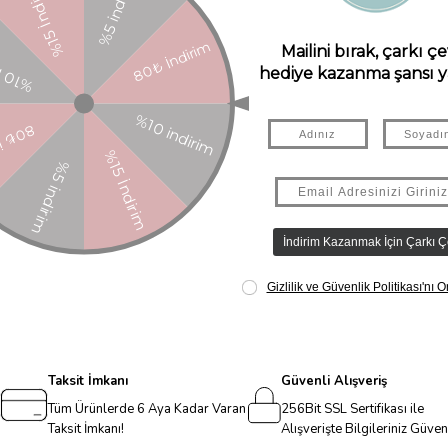
senli çatı katı ve detaylı dekorasyonlarıyla çocuklara masalsı bir oyun 
gürler ve minik kedi sayesinde çocuklar kendi hikâyelerini yaratabiliyor
Ürün ölçüleri: 47 x 27.2 x 55.1 cm 3 yaş ve üzeri çocuklar için uygundur.
[email protected]
Menşei: ÇİN Uygunluk Sembolü: Ürün görselinde bulu
Taksit İmkanı
Güvenli Alışveriş
Tüm Ürünlerde 6 Aya Kadar Varan
256Bit SSL Sertifikası ile
Taksit İmkanı!
Alışverişte Bilgileriniz Güve