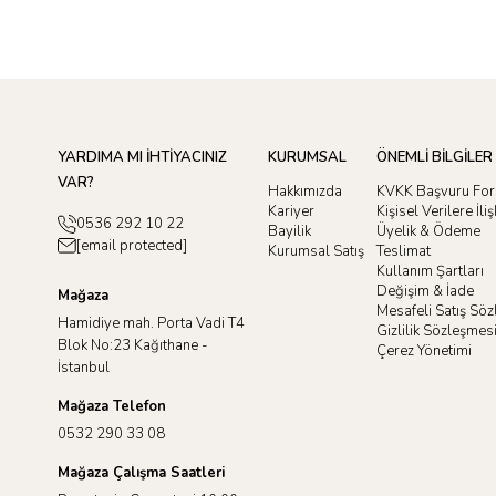
YARDIMA MI İHTİYACINIZ
KURUMSAL
ÖNEMLİ BİLGİLER
VAR?
Hakkımızda
KVKK Başvuru Fo
Kariyer
Kişisel Verilere İl
0536 292 10 22
Bayilik
Üyelik & Ödeme
[email protected]
Kurumsal Satış
Teslimat
Kullanım Şartları
Değişim & İade
Mağaza
Mesafeli Satış Sö
Hamidiye mah. Porta Vadi T4
Gizlilik Sözleşmes
Blok No:23 Kağıthane -
Çerez Yönetimi
İstanbul
Mağaza Telefon
0532 290 33 08
Mağaza Çalışma Saatleri