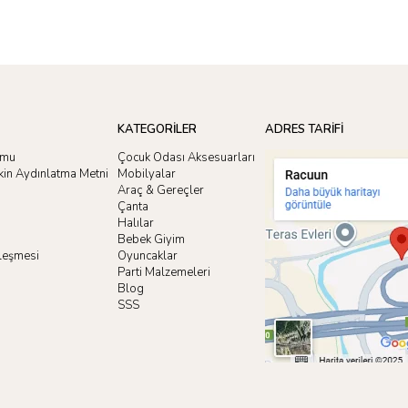
KATEGORİLER
ADRES TARİFİ
rmu
Çocuk Odası Aksesuarları
işkin Aydınlatma Metni
Mobilyalar
Araç & Gereçler
Çanta
Halılar
Bebek Giyim
zleşmesi
Oyuncaklar
i
Parti Malzemeleri
Blog
SSS