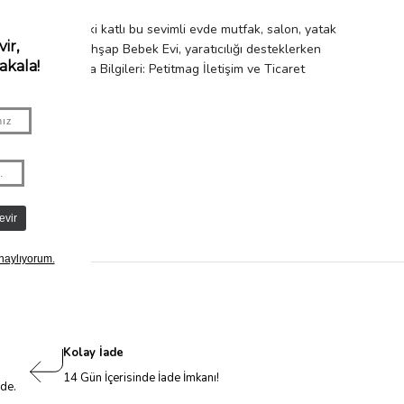
alanı sunuyor. İki katlı bu sevimli evde mutfak, salon, yatak
. Classic World Ahşap Bebek Evi, yaratıcılığı desteklerken
 İthalatçı Firma Bilgileri: Petitmag İletişim ve Ticaret
nuyor.
Kolay İade
14 Gün İçerisinde İade İmkanı!
nde.