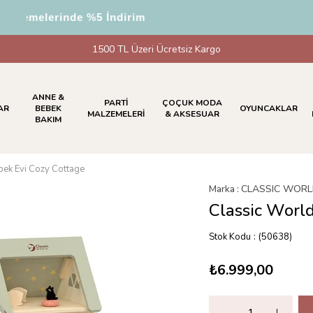
emelerinde %5 İndirim
1500 TL Üzeri Ücretsiz Kargo
ANNE &
PARTİ
ÇOÇUK MODA
AR
BEBEK
OYUNCAKLAR
MALZEMELERİ
& AKSESUAR
BAKIM
bek Evi Cozy Cottage
Marka
:
CLASSIC WOR
Classic Worl
Stok Kodu
(50638)
₺6.999,00