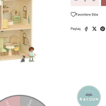
Favorilere Ekle
Paylaş
ZELLIKLERI
YORUMLAR
(0)
ÖDEME SEÇENEKLERI
ÜRÜN ÖNE