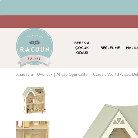
HAVALE & EFT Öd
BEBEK &
ÇOCUK
BESLENME
HALIL
ODASI
Anasayfa
Oyuncak
Ahşap Oyuncaklar
Classic World Ahşap Be