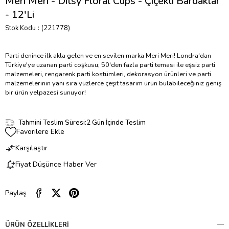
Meri Meri - Ditsy Floral Cups - Çiçekli Bardaklar
- 12'Li
Stok Kodu
(221778)
Parti denince ilk akla gelen ve en sevilen marka Meri Meri! Londra'dan
Türkiye'ye uzanan parti coşkusu; 50'den fazla parti teması ile eşsiz parti
malzemeleri, rengarenk parti kostümleri, dekorasyon ürünleri ve parti
malzemelerinin yanı sıra yüzlerce çeşit tasarım ürün bulabileceğiniz geniş
bir ürün yelpazesi sunuyor!
Tahmini Teslim Süresi
:
2 Gün İçinde Teslim
Favorilere Ekle
Karşılaştır
Fiyat Düşünce Haber Ver
Paylaş
ÜRÜN ÖZELLIKLERI