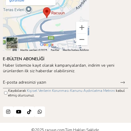
Meri Meri’nin sunduğu geniş ürün yelpazesini keşfetmek için
Çiçek Teması
’nı inceleyebilirsiniz! 🎉
E-BÜLTEN ABONELİĞİ
Haber listemize kayıt olarak kampanyalardan, indirim ve yeni
ürünlerden ilk siz haberdar olabilirsiniz.
Kaydolarak
Kişisel Verilerin Korunması Kanunu Aydınlatma Metnini
kabul
etmiş olursunuz.
©2025 racuun.com.Tüm Hakları Saklıdır.