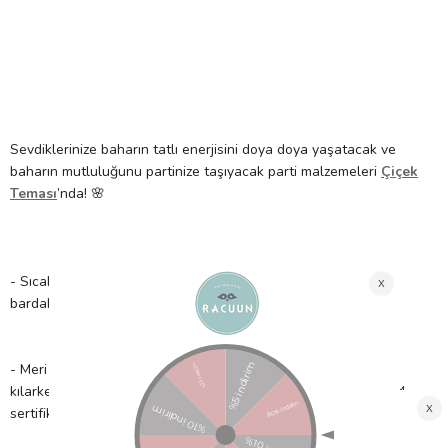
Sevdiklerinize baharın tatlı enerjisini doya doya yaşatacak ve
baharın mutluluğunu partinize taşıyacak parti malzemeleri
Çiçek
Teması
’nda! 🌸
- Sıcak veya soğuk içecekler için uygundur. 4 farklı renkte 12
bardak içerir.
- Meri Meri, eşsiz parti malzemeleri ile partinizi benzersiz
kılarken çocuklarımıza güvenli bir gelecek sağlamak için FSC™
sertifikalı kâğıt kullanır!