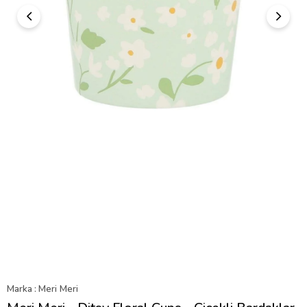
Marka
:
Meri Meri