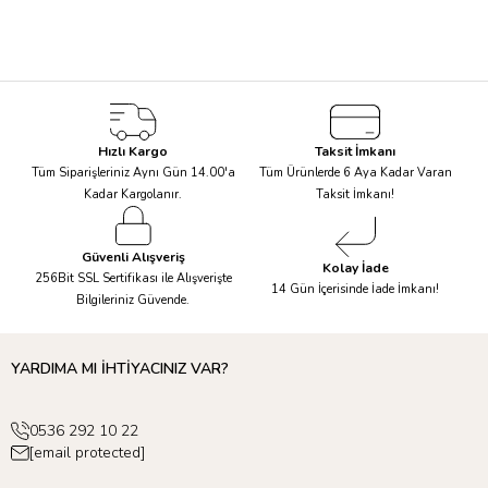
Çiçekli Kelebek Kanatlar
, birbirinden renkli çiçeklerden taçlar,
Hızlı Kargo
Taksit İmkanı
figürlü çantalar,
pastel renklerde baş süsleri
, çiçekli kolye gibi
Tüm Siparişleriniz Aynı Gün 14.00'a
Tüm Ürünlerde 6 Aya Kadar Varan
aksesuarlar ve geçici dövmeler; sizi şahane bir bahar partisine
Kadar Kargolanır.
Taksit İmkanı!
hazırlayacak!
Güvenli Alışveriş
Kolay İade
256Bit SSL Sertifikası ile Alışverişte
14 Gün İçerisinde İade İmkanı!
Bilgileriniz Güvende.
Çiçek Desenli Mumlar
ve pasta süsleri ise şahane partinizde
önemli bir detay olan pastanızı hazırlamanıza yardımcı olacaktır.
Geriye sadece kusursuzca hazırlanan partinizin tadını çıkarmak
YARDIMA MI İHTİYACINIZ VAR?
kalıyor! 🎈
0536 292 10 22
[email protected]