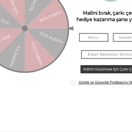
Paylaş
ÜRÜN ÖZELLIKLERI
YORUMLAR
(0)
ÜRÜN ÖNERILERI
gibi parlayan yeşil gözleriyle büyüleyici bir köpek. Her akşam Charlotte
nlık ormanın içinde kaybolmuş halde bulur.
ukların kalbine dokunuyor.