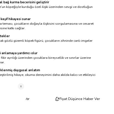
 bağ kurma becerisini geliştirir
e’un köpeğiyle kurduğu özel ilişki üzerinden sevgi ve dostluğun
keşif hikayesi sunar
eması, çocukların doğayla ilişkisini sorgulamasına ve cesaret
ine katkı sağlar.
tekler
ak gözlü gizemli köpek figürü, çocukların zihninde canlı imgeler
ri anlamaya yardımcı olur
fikir ayrılığı üzerinden çocuklara bireysellik ve sınırlar üzerine
nar.
eklenmiş duygusal anlatım
ştirilmiş hikaye, okuma deneyimini daha akılda kalıcı ve etkileyici
esi
:
Aynı Gün
Karşılaştır
Fiyat Düşünce Haber Ver