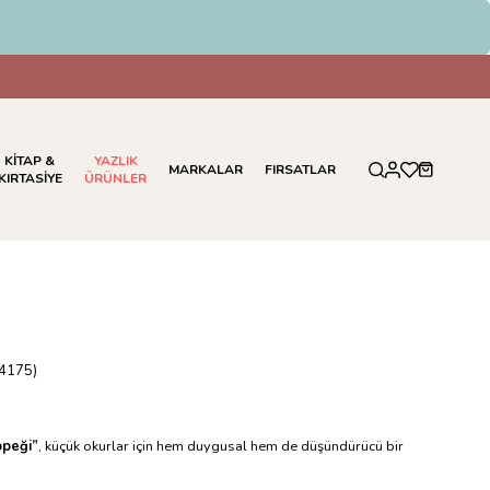
KİTAP &
YAZLIK
MARKALAR
FIRSATLAR
KIRTASİYE
ÜRÜNLER
4175)
öpeği”
, küçük okurlar için hem duygusal hem de düşündürücü bir