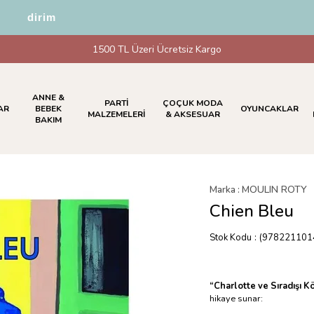
İndirim
1500 TL Üzeri Ücretsiz Kargo
ANNE &
PARTİ
ÇOÇUK MODA
AR
BEBEK
OYUNCAKLAR
MALZEMELERİ
& AKSESUAR
BAKIM
Marka
:
MOULIN ROTY
Chien Bleu
Stok Kodu
(978221101
“Charlotte ve Sıradışı K
hikaye sunar: