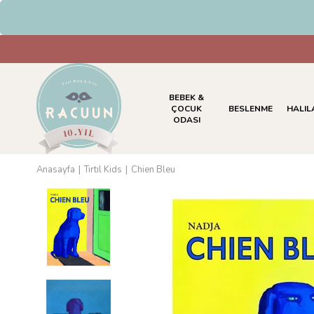
HAVALE & EFT Ödemelerinde %5 
BEBEK &
ÇOCUK
BESLENME
HALIL
ODASI
Anasayfa
Tırtıl Kids
Chien Bleu