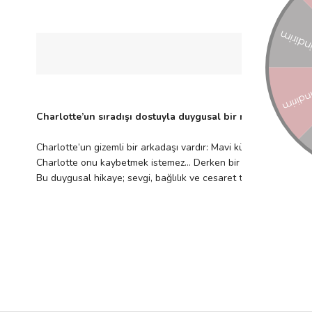
Charlotte’un sıradışı dostuyla duygusal bir macera
Charlotte’un gizemli bir arkadaşı vardır: Mavi kürkü ve zümrüt 
Charlotte onu kaybetmek istemez… Derken bir gün kendini kara
Bu duygusal hikaye; sevgi, bağlılık ve cesaret temalarıyla çoc