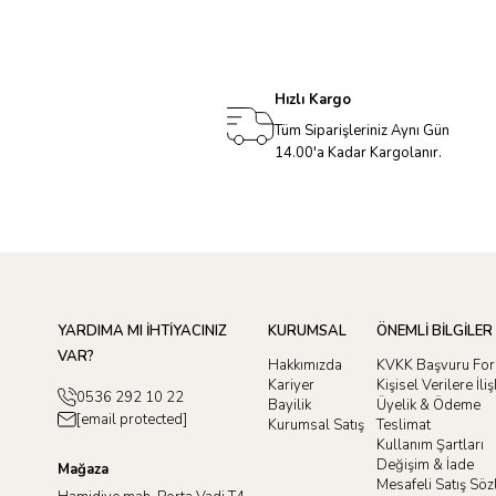
Hızlı Kargo
Tüm Siparişleriniz Aynı Gün
14.00'a Kadar Kargolanır.
YARDIMA MI İHTİYACINIZ
KURUMSAL
ÖNEMLİ BİLGİLER
VAR?
Hakkımızda
KVKK Başvuru Fo
Kariyer
Kişisel Verilere İl
0536 292 10 22
Bayilik
Üyelik & Ödeme
[email protected]
Kurumsal Satış
Teslimat
Kullanım Şartları
Değişim & İade
Mağaza
Mesafeli Satış Sö