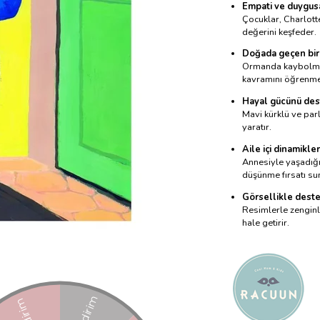
Empati ve duygusal
Çocuklar, Charlott
değerini keşfeder.
Doğada geçen bir 
Ormanda kaybolma t
kavramını öğrenmes
Hayal gücünü des
Mavi kürklü ve parl
yaratır.
Aile içi dinamikle
Annesiyle yaşadığı 
düşünme fırsatı su
Görsellikle dest
Resimlerle zenginle
hale getirir.
Tahmini Teslim Sür
Favorilere Ekle