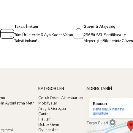
Taksit İmkanı
Güvenli Alışveriş
Tüm Ürünlerde 6 Aya Kadar Varan
256Bit SSL Sertifikası ile
Taksit İmkanı!
Alışverişte Bilgileriniz Güve
KATEGORİLER
ADRES TARİFİ
rmu
Çocuk Odası Aksesuarları
işkin Aydınlatma Metni
Mobilyalar
Araç & Gereçler
Çanta
Halılar
Bebek Giyim
zleşmesi
Oyuncaklar