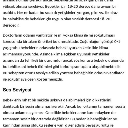
arasında olması gerekir ancak bebeklerde bu sıcaklığın biraz daha
yüksek olması gerekiyor. Bebekler için 18-20 derece daha uygun bir
aralıktır. Her ne kadar bu sıcaklık yetişkinleri yorgan, pike vs. ile biraz
bunaltabilse de bebekler için uygun olan sıcaklık derecesi 18-20
derecedir.
Doktorların odanın vantilatör ile mi yoksa klima ile mi soğutulması
konusunda birtakım önerileri bulunmaktadır. Çoğunluğun görüşü 0-1
yaş grubu bebeklerin odasında bebek uyurken kesinlikle klima
açılmaması yönünde. Aslında klima açıkken uyumak yetişkinler
açısından da tehlikeli bir durumdur ancak söz konusu bebek olduğunda
bu tehlike ani bebek ölümleri gibi korkunç sonuçlara ulaşabilmektedir.
Bu sebepten ötürü tavsiye edilen yöntem bebeğinizin odasını vantilatör
ile soğutmaya özen göstermenizdir.
Ses Seviyesi
Bebeklerin rahat bir şekilde uykuya dalabilmeleri için dikkatlerini
dağıtacak bir sesin olmaması gerekir. Ancak bu, ortamın tamamen sessiz
olması anlamına gelmez. Öncelikle bebekler anne karnındayken de
tamamen sessiz bir ortamda değildirler. Bu nedenle bebeğinizi anne
karnından aşina olduğu seslerle yani diğer adıyla beyaz gürültü ile