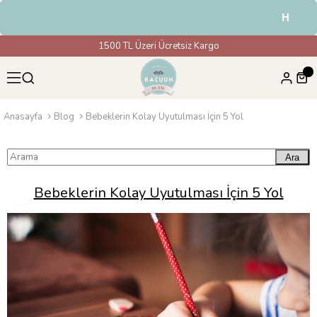
HAVALE &
1500 TL Üzeri Ücretsiz Kargo
Anasayfa
Blog
Bebeklerin Kolay Uyutulması İçin 5 Yol
Ara
Bebeklerin Kolay Uyutulması İçin 5 Yol