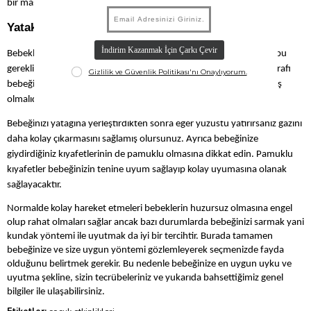
bir masaj yöntemini tercih etmenizi tavsiye ederiz.
Yatak, Uyku Kıyafeti ve Uyutma Şekli
Bebeklerin uyurken rahat hareket etmeleri gerekmektedir. Ancak bu
gereklilikten önce gelen konu güvenlikleridir. Dolayısıyla yatağın etrafı
bebeğinizi herhangi bir tehlikeden koruyacak şekilde dizayn edilmiş
olmalıdır.
Bebeğinizi yatağına yerleştirdikten sonra eğer yüzüstü yatırırsanız gazını
daha kolay çıkarmasını sağlamış olursunuz. Ayrıca bebeğinize
giydirdiğiniz kıyafetlerinin de pamuklu olmasına dikkat edin. Pamuklu
kıyafetler bebeğinizin tenine uyum sağlayıp kolay uyumasına olanak
sağlayacaktır.
Normalde kolay hareket etmeleri bebeklerin huzursuz olmasına engel
olup rahat olmaları sağlar ancak bazı durumlarda bebeğinizi sarmak yani
kundak yöntemi ile uyutmak da iyi bir tercihtir. Burada tamamen
bebeğinize ve size uygun yöntemi gözlemleyerek seçmenizde fayda
olduğunu belirtmek gerekir. Bu nedenle bebeğinize en uygun uyku ve
uyutma şekline, sizin tecrübeleriniz ve yukarıda bahsettiğimiz genel
bilgiler ile ulaşabilirsiniz.