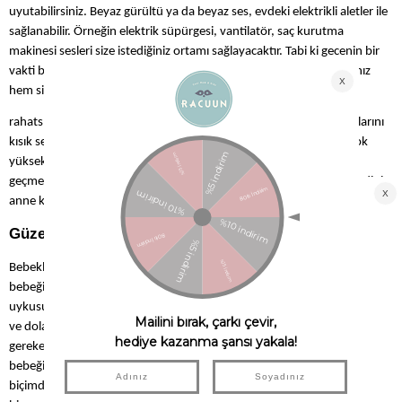
uyutabilirsiniz. Beyaz gürültü ya da beyaz ses, evdeki elektrikli aletler ile
sağlanabilir. Örneğin elektrik süpürgesi, vantilatör, saç kurutma
makinesi sesleri size istediğiniz ortamı sağlayacaktır. Tabi ki gecenin bir
vakti bu sesleri bebeğinize dinletmek için evdeki aletleri çalıştırmanız
hem size hem komşularınıza
rahatsızlık verebilir. Bu yüzden internetten beyaz gürültü ses kayıtlarını
kısık ses düzeyinde olmak şartıyla açabilirsiniz. Bu ses düzeyinin çok
yüksek olmamasına dikkat etmelisiniz, net olarak 85 desibeli
geçmemelidir. Bu şekilde beyaz gürültüyü kullanarak bebeğiniz kendini
anne karnındaki gibi güvende hissetmesini sağlayabilirsiniz.
Güzel Bir Duş
Bebekler de yetişkinler gibi ılık bir duş aldıklarında rahatlarlar. Siz de
bebeğinize güzel bir duş aldırırsanız ve sonrasında da bebeğinizin
uykusunu kaçırmayacak şekilde masaj yaparsanız vücudu rahatlayacak
ve dolayısıyla bebeğiniz uyku haline geçecektir. Ancak dikkat edilmesi
gereken husus şudur ki yapılacak masaj çok sakince yapılmalıdır. Eğer
bebeğinizi sürekli sağa sola çevirip oyun oynadığınızı düşüneceği bir
biçimde bir masaj yaparsanız bu uykusunu kaçırabilir. Dolayısıyla sakin