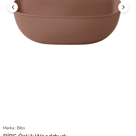
Marka
:
Bibs