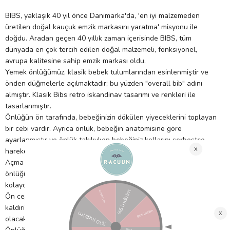
BIBS, yaklaşık 40 yıl önce Danimarka'da, 'en iyi malzemeden
üretilen doğal kauçuk emzik markasını yaratma' misyonu ile
doğdu. Aradan geçen 40 yıllık zaman içerisinde BIBS, tüm
dünyada en çok tercih edilen doğal malzemeli, fonksiyonel,
avrupa kalitesine sahip emzik markası oldu.
Yemek önlüğümüz, klasik bebek tulumlarından esinlenmiştir ve
önden düğmelerle açılmaktadır; bu yüzden "overall bib" adını
almıştır. Klasik Bibs retro iskandinav tasarımı ve renkleri ile
tasarlanmıştır.
Önlüğün ön tarafında, bebeğinizin dökülen yiyeceklerini toplayan
bir cebi vardır. Ayrıca önlük, bebeğin anatomisine göre
ayarlanmıştır ve önlük takılıyken bebeğiniz kollarını serbestçe
hareket ettirebilir.
Açma yeri, saçların ve kıyafetlerin takılmasını önlemek için,
önlüğün ön tarafına yerleştirilmiştir. Önlük, üç farklı boyda
kolayca ayarlanabilir.
Ön cep, çocuk ve masa arasında sıkışacak kadar yumuşak ve
kaldırıldığında bükülmeyecek ve sıvı dökülmeyecek kadar sert
olacak şekilde tasarlanmıştır.