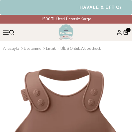
HAVALE & EFT Ödemele
1500 TL Üzeri Ücretsiz Kargo
Anasayfa
Beslenme
Emzik
BİBS Önlük,Woodchuck