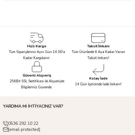
silikondan daha iyi bir şekilde geri dönüştürülebildiği için çevre
için daha iyidir. TPU dayanıklıdır, toksik değildir, %100 geri
dönüştürülebilir ve biyolojik olarak parçalanabilir. Ve tabii ki BPA
ve fatalat içermez. son derece dayanıklı ve güçlüdür.
Yaş Aralığı: 6 ay ve üzeri
Bakım:
Bibs
Overall Bib önlükler, yağ ve gıda boyalarına karşı
son derece dayanıklıdır. Bulaşık makinesinde yüksek
Hızlı Kargo
Taksit İmkanı
sıcakalıklarda yıkanabilir.
Tüm Siparişleriniz Aynı Gün 14.00'a
Tüm Ürünlerde 6 Aya Kadar Varan
Danimarka'dan ithal edilmiştir.
Kadar Kargolanır.
Taksit İmkanı!
Güvenli Alışveriş
Kolay İade
256Bit SSL Sertifikası ile Alışverişte
14 Gün İçerisinde İade İmkanı!
Bilgileriniz Güvende.
YARDIMA MI İHTİYACINIZ VAR?
0536 292 10 22
[email protected]