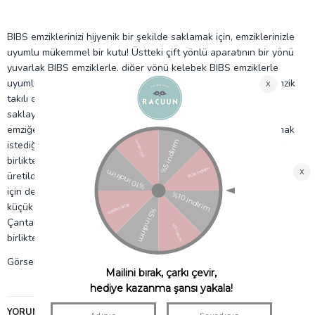
BIBS emziklerinizi hijyenik bir şekilde saklamak için, emziklerinizle
uyumlu mükemmel bir kutu! Üstteki çift yönlü aparatının bir yönü
yuvarlak BIBS emziklerle, diğer yönü kelebek BIBS emziklerle
uyumlu olarak tasarlanmıştır. Bu şekilde ara aparatı ile tek emzik
takılı olarak kullandığınızda, emzik askısı ile birlikte
saklayabilirsiniz. Böylece tekrar kullanmak istediğinizde askıyı
emziğe tekrar takmanız gerekmez. Birden fazla emziği sakalamak
istediğinizde, ara aparatı çıkartarak, kutunun içinde 2-3 emziği
birlikte saklayabilirsiniz. Gıdaya uygun malzemeden
üretildiğinden, BIBS Pacifier Box’u ufak atıştırmalıkları saklamak
için de kullanabilirsiniz; ya da bir arayınca kolay bulunmayan
küçük oyuncakları…
Çantanıza ya da farklı yerlere asabilmeniz için silikon eskısı ile
birlikte gelir.
Görselde kullanılan
BİBS emzik
dahil değildir.
YORUMLAR
(0)