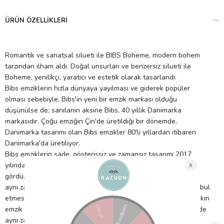
ÜRÜN ÖZELLIKLERI
Romantik ve sanatsal silueti ile BIBS Boheme, modern bohem
tarzından ilham aldı. Doğal unsurları ve benzersiz silueti ile
Boheme, yenilikçi, yaratıcı ve estetik olarak tasarlandı.
Bibs emziklerin hızla dünyaya yayılması ve giderek popüler
olması sebebiyle, Bibs'in yeni bir emzik markası olduğu
düşünülse de; sanılanın aksine Bibs, 40 yıllık Danimarka
markasıdır. Çoğu emziğin Çin'de üretildiği bir dönemde,
Danimarka tasarımı olan Bibs emzikler 80'li yıllardan itibaren
Danimarka'da üretiliyor.
Bibs emziklerin sade, gösterişsiz ve zamansız tasarımı 2017
yılında renklerle birleştiğinde dünya tarafından da büyük ilgi
gördü. 40 yıldır %100 doğal kauçuktan üretilen Bibs emzikler,
aynı zamanda emzik almayan birçok bebeğin Bibs emzikleri kabul
etmesi sebebiyle de çok tercih ediliyor. Anne memesine en yakın
emzik ucuna sahip olan Bibs emzikler, özel hava akışı sayesinde
aynı zamanda en yumuşak uçlu emzik olarak da biliniyor. Özel