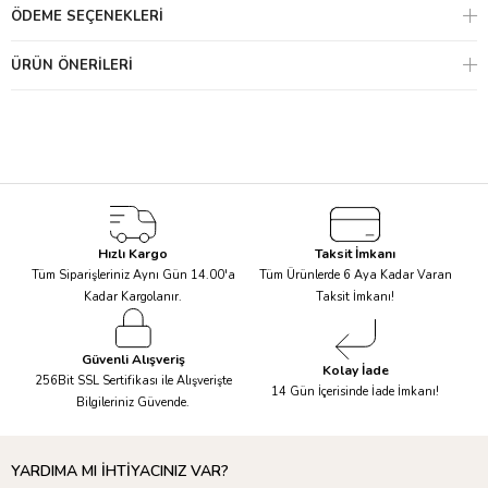
cihazlarında steril etmenizi, doğal
ÖDEME SEÇENEKLERI
kauçuk malzemenin yapısını bozabileceği için önermiyoruz. Hijyen
ve güvenlik sebepleri ile,
ÜRÜN ÖNERILERI
kullandığınız emzikleri 4-6 hafta aralığında yenilemeniz gerekir.
Emziği her kullanım öncesi
temizleyiniz. Bebeğinizin diş gelişimi ve sağlığı için, emzik ucu
şeker ya da tıbbi malzemelere
dokundurularak verilmemelidir. Güneş ışığınlarına maruz
bırakmayınız ve ullanılmadığı
zamanlarda kuru ve kapalı bir yerde muhafaza ediniz.
Hızlı Kargo
Taksit İmkanı
Tüm Siparişleriniz Aynı Gün 14.00'a
Tüm Ürünlerde 6 Aya Kadar Varan
Kadar Kargolanır.
Taksit İmkanı!
Güvenli Alışveriş
Kolay İade
256Bit SSL Sertifikası ile Alışverişte
14 Gün İçerisinde İade İmkanı!
Bilgileriniz Güvende.
YARDIMA MI İHTİYACINIZ VAR?