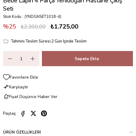
Bebe Lapin 4 Parça Yenidoğan Hastane Çıkış
Seti
Stok Kodu
(YNDGNSET1018-4)
25
₺1.725,00
₺2.300,00
Tahmini Teslim Süresi
:
2 Gün İçinde Teslim
Favorilere Ekle
Karşılaştır
Fiyat Düşünce Haber Ver
Paylaş
ÜRÜN ÖZELLIKLERI