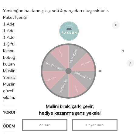
Yenidoğan hastane çıkışı seti 4 parçadan oluşmaktadır.
Paket İçeriği;
1 Adet Müslin Kimono Hırka 25×27 cm
1 Adet Müslin Patikli Alt 20×30 cm
1 Adet Müslin Bere 16×15 cm
1 Çift Müslin Eldiven 7×10 cm
Kimono hırka; Kademeli çıt çıt ile hem içerden hem de dışardan
bebeğinizin rahatlığı için ayarlanabilmektedir. Kaliteli çıtçıtlar
kullanılmıştır.
Müslin Bere ; Esneklik ve rahatlık için penye biye kullanılmıştır.
Yenidoğan hastane çıkışı seti ; kolay giydirilip çıkarılabilir.
Müslin kumaş bebeğin teninin nefes almasını sağlar. Yıkadıkça
güzelleşen yapısı ile müslin kıyafetler yenidoğan dönemindeki sık
yıkama için elverişlidir.
YORUMLAR
(0)
ÖDEME SEÇENEKLERI