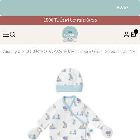
HAVALE & 
1500 TL Üzeri Ücretsiz Kargo
Anasayfa
ÇOCUK MODA AKSESUAR
Bebek Giyim
Bebe Lapin 4 Parç