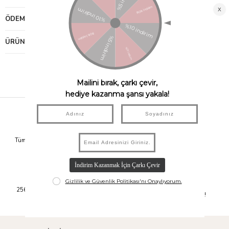
ÖDEME SEÇENEKLERI
ÜRÜN ÖNERILERI
Hızlı Kargo
Taksit İmkanı
Tüm Siparişleriniz Aynı Gün 14.00'a
Tüm Ürünlerde 6 Aya Kadar Varan
Kadar Kargolanır.
Taksit İmkanı!
Güvenli Alışveriş
Kolay İade
256Bit SSL Sertifikası ile Alışverişte
14 Gün İçerisinde İade İmkanı!
Bilgileriniz Güvende.