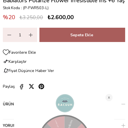
Babiators Polarize Flower Irresistible Irıs +6 Yaş
Stok Kodu
(P-FWR503-L)
20
₺2.600,00
₺3.250,00
Favorilere Ekle
Karşılaştır
Fiyat Düşünce Haber Ver
Paylaş
ÜRÜN ÖZELLIKLERI
YORUMLAR
(0)