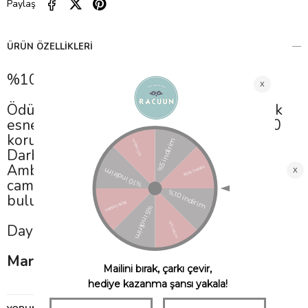
Paylaş
ÜRÜN ÖZELLIKLERI
%100 UVA ve UVB korumalı
Ödüllü Babiators güneş gözlükleri; kauçuk
esnek çerçevelerden yapılmış olup, %100
koruma sağlar.
Darbe ve kırılmaya dayanıklıdır.
Ambalaj içerisinde aynı zamanda silme
camı olarak da kullanılabilen kılıf da
bulunmaktadır.
Dayanıklı,esnek, şık, eğlenceli ve güvenli !
Markanın Ait Olduğu Ülke : Amerika