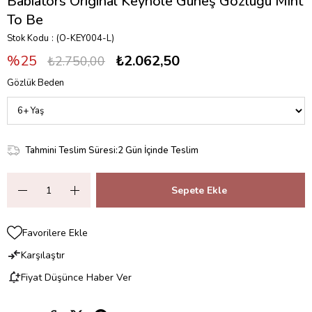
Babiators Original Keyhole Güneş Gözlüğü Mint
To Be
Stok Kodu
(O-KEY004-L)
25
₺2.062,50
₺2.750,00
Gözlük Beden
Tahmini Teslim Süresi
:
2 Gün İçinde Teslim
Favorilere Ekle
Karşılaştır
Fiyat Düşünce Haber Ver