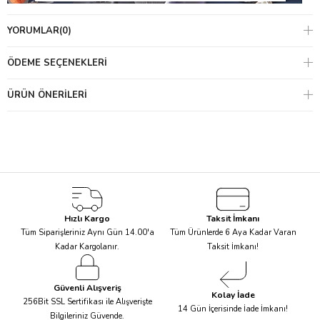
YORUMLAR
(0)
ÖDEME SEÇENEKLERI
ÜRÜN ÖNERILERI
Rengârenk ve eğlenceli bir tasarımla karikatürize edilmiş çizimler;
bardaklar, peçeteler, servis tabakları ve pasta süslerini benzersiz
kılıyor. Uzay Teması ile oluşturulan
bardak
,
tabak
ve
peçeteler
ile masanızı gizemli bir hale getirirken
Robot Pinyata
’yla
Hızlı Kargo
Taksit İmkanı
minikleriniz kendini heyecan uyandıran bir serüvenin içinde
Tüm Siparişleriniz Aynı Gün 14.00'a
Tüm Ürünlerde 6 Aya Kadar Varan
hissedecek! Temalı mumlar ve pasta süsleri ile de pastanızı
Kadar Kargolanır.
Taksit İmkanı!
kişiselleştirebilirsiniz!
Güvenli Alışveriş
Kolay İade
256Bit SSL Sertifikası ile Alışverişte
14 Gün İçerisinde İade İmkanı!
Bilgileriniz Güvende.