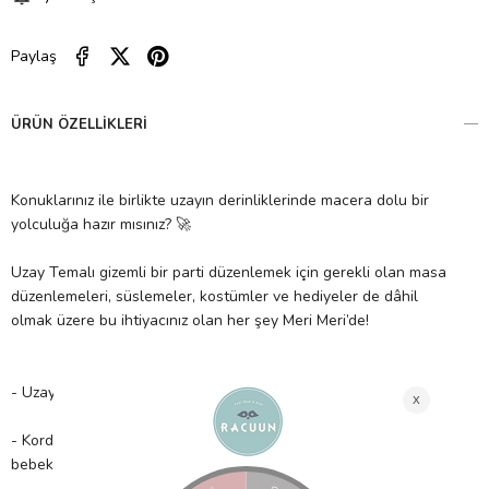
Paylaş
ÜRÜN ÖZELLIKLERI
Konuklarınız ile birlikte uzayın derinliklerinde macera dolu bir
yolculuğa hazır mısınız? 🚀
Uzay Temalı gizemli bir parti düzenlemek için gerekli olan masa
düzenlemeleri, süslemeler, kostümler ve hediyeler de dâhil
olmak üzere bu ihtiyacınız olan her şey Meri Meri’de!
- Uzay temalı parti ürünleri ile yıldızları partinize katın!
- Kordon saplı ve metal tokalı uzay gemisi çantasıyla gelen
bebek organik pamuktan üretilmiştir.