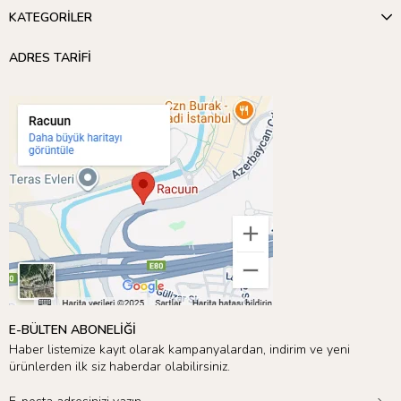
KATEGORİLER
Meri Meri’nin sunduğu geniş ürün yelpazesini keşfetmek için
Uzay Teması
’nı inceleyebilirsiniz! 🎉
ADRES TARİFİ
E-BÜLTEN ABONELİĞİ
Haber listemize kayıt olarak kampanyalardan, indirim ve yeni
ürünlerden ilk siz haberdar olabilirsiniz.