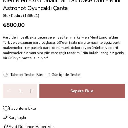
Meri Meri - Astronaut Mini Suitcase Doll - Mini
Astronot Oyuncaklı Çanta
Stok Kodu
(188521)
₺800,00
Parti denince ilk akla gelen ve en sevilen marka Meri Meri! Londra'dan
Türkiye'ye uzanan parti coşkusu; 50'den fazla parti teması ile eşsiz parti
malzemeleri, rengarenk parti kostümleri, dekorasyon ürünleri ve parti
malzemelerinin yanı sıra yüzlerce çeşit tasarım ürün bulabileceğiniz geniş
bir ürün yelpazesi sunuyor!
Tahmini Teslim Süresi
:
2 Gün İçinde Teslim
Favorilere Ekle
Karşılaştır
Fiyat Düşünce Haber Ver