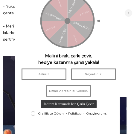
- Yüksek kaliteli malzemelerden üretilmiştir. 1 adet bebek ve
çanta içerir.
- Meri Meri, eşsiz parti malzemeleri ile partinizi benzersiz
kılarken çocuklarımıza güvenli bir gelecek sağlamak için FSC™
sertifikalı kâğıt kullanır!