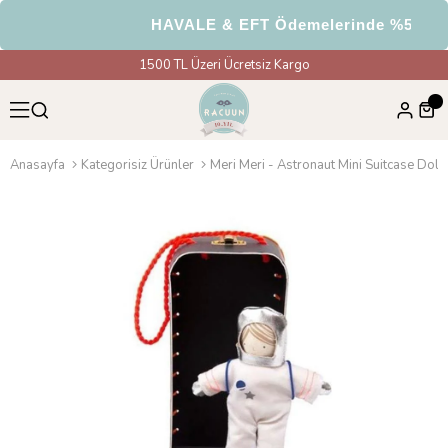
HAVALE & EFT Ödemelerinde %5 İndi
1500 TL Üzeri Ücretsiz Kargo
Anasayfa
Kategorisiz Ürünler