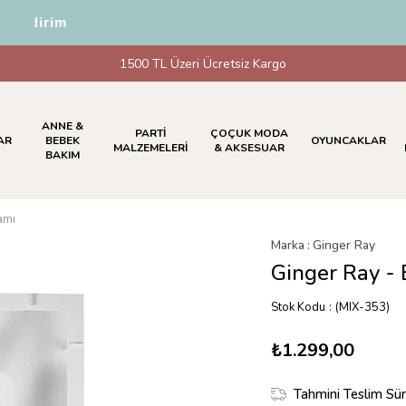
İndirim
1500 TL Üzeri Ücretsiz Kargo
ANNE &
PARTİ
ÇOÇUK MODA
AR
BEBEK
OYUNCAKLAR
MALZEMELERİ
& AKSESUAR
BAKIM
amı
Marka
:
Ginger Ray
Ginger Ray - 
Stok Kodu
(MIX-353)
₺1.299,00
Tahmini Teslim Sür