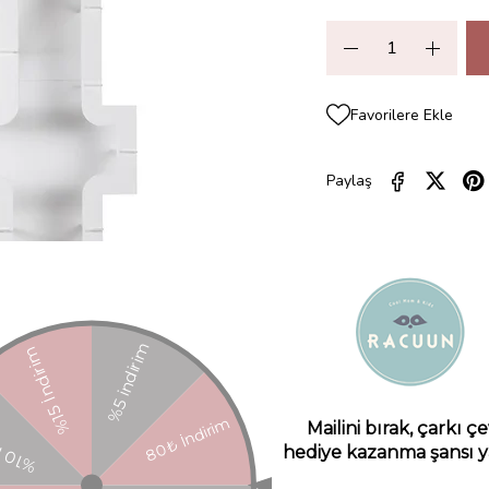
Favorilere Ekle
Paylaş
ZELLIKLERI
YORUMLAR
(0)
ÖDEME SEÇENEKLERI
ÜRÜN ÖNE