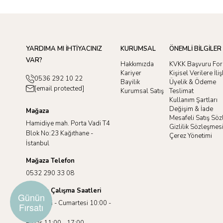
YARDIMA MI İHTİYACINIZ
KURUMSAL
ÖNEMLİ BİLGİLER
VAR?
Hakkımızda
KVKK Başvuru Fo
Kariyer
Kişisel Verilere İl
0536 292 10 22
Bayilik
Üyelik & Ödeme
[email protected]
Kurumsal Satış
Teslimat
Kullanım Şartları
Değişim & İade
Mağaza
Mesafeli Satış Sö
Hamidiye mah. Porta Vadi T4
Gizlilik Sözleşmes
Blok No:23 Kağıthane -
Çerez Yönetimi
İstanbul
Mağaza Telefon
0532 290 33 08
Mağaza Çalışma Saatleri
Günün
Pazartesi - Cumartesi 10:00 -
Fırsatı
19:00