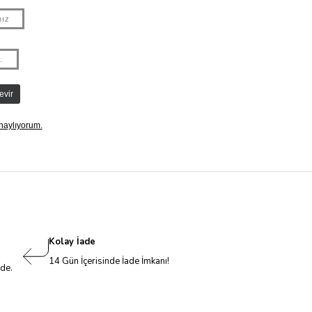
Kolay İade
14 Gün İçerisinde İade İmkanı!
nde.