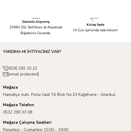
Kadar Kargolanır.
Taksit İmkanı!
Güvenli Alışveriş
Kolay İade
256Bit SSL Sertifikası ile Alışverişte
14 Gün İçerisinde İade İmkanı!
Bilgileriniz Güvende.
YARDIMA MI İHTİYACINIZ VAR?
0536 292 10 22
[email protected]
Mağaza
Hamidiye mah. Porta Vadi T4 Blok No:23 Kağıthane - İstanbul
Mağaza Telefon
0532 290 33 08
Mağaza Çalışma Saatleri
Pazartesi - Cumartesi 10:00 - 19:00