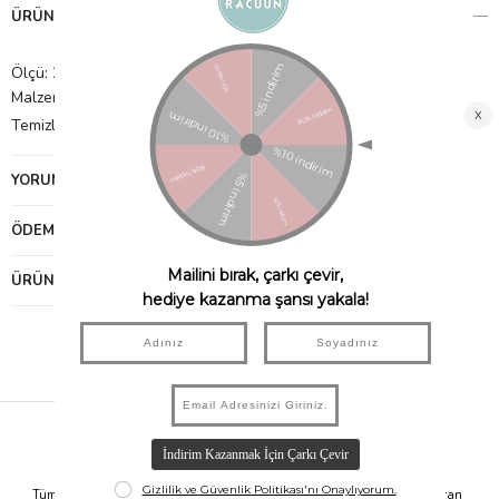
ÜRÜN ÖZELLIKLERI
Ölçü: 23.8 x 17.2 x 1,8 cm
Malzeme: MDF üzeri lake cilalı
Temizlik: Nemli bez ile silinebilir.
YORUMLAR
(0)
ÖDEME SEÇENEKLERI
ÜRÜN ÖNERILERI
Hızlı Kargo
Taksit İmkanı
Tüm Siparişleriniz Aynı Gün 14.00'a
Tüm Ürünlerde 6 Aya Kadar Varan