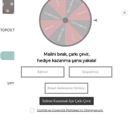
TOPOS Tricolor Halı Gri/Mavi-Beyaz -Sarı
BEREBER Bej
Lorena Canals
Lorena Canals
₺7.250,00
₺5.437,50
₺9.900,00
₺7.425,00
SEPETE EKLE
SEPETE EKLE
#racuunkids
yeni gelen ürünler ve kampanyalardan haberdar olmak için bizi
instagram’dan takip edebilirsiniz