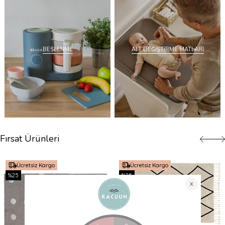
BESLENME
ALT DEĞİŞTİRME MATLARI
Fırsat Ürünleri
Ücretsiz Kargo
Ücretsiz Kargo
%25
%25