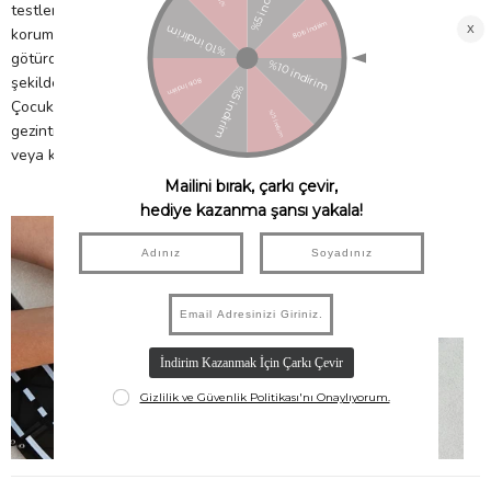
testlere tabi tutulur. BPA, ftalat ve lateks içermez. Çocukları
korumak için, manyetik şekilleri ellerine ve hatta ağızlarına
götürdüklerinde zarar görmeyecekleri ve yutamayacakları
şekilde üretilmiş, tamamen güvenli bir tasarıma sahiptir.
Çocuklarınız Magna-Tiles setleri ile hayal dünyalarında bir
gezintiye çıktığında gönül rahatlığı ile onlar ile birlikte oynayabilir
veya kendinize zaman ayırabilirsiniz.