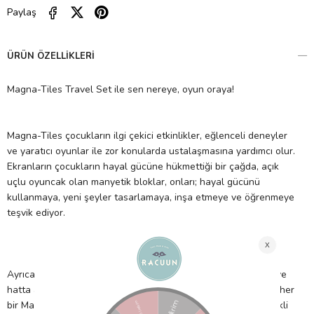
Paylaş
ÜRÜN ÖZELLIKLERI
Magna-Tiles Travel Set ile sen nereye, oyun oraya!
Magna-Tiles çocukların ilgi çekici etkinlikler, eğlenceli deneyler
ve yaratıcı oyunlar ile zor konularda ustalaşmasına yardımcı olur.
Ekranların çocukların hayal gücüne hükmettiği bir çağda, açık
uçlu oyuncak olan manyetik bloklar, onları; hayal gücünü
kullanmaya, yeni şeyler tasarlamaya, inşa etmeye ve öğrenmeye
teşvik ediyor.
Ayrıca Magna-Tiles, ilgili tüm güvenlik standartlarını karşılar ve
hatta aşar. İçinizin rahat etmesi için, her bir manyetik şekil ve her
bir Magna-Tiles seti bu yüksek standartları korumak için sürekli