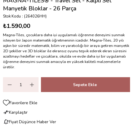
MAGNA-TILES® - Travel Set - Kalpli Set
Manyetik Bloklar - 26 Parça
Stok Kodu
(264026HH)
₺1.590,00
Magna-Tiles, çocuklara daha iyi uygulamalı öğrenme deneyimi sunmak
isteyen bir Japon matematik öğretmeninin icadıdır. Magna-Tiles, 20 yılı
aşkın bir süredir matematik, bilim ve yaratıcılığı bir araya getiren manyetik
2D şekiller ve 3D bloklar ile ekransız oyunu teşvik ederek ekran süresini
azaltmayı hedefler ve çocuklara, okulda ve evde daha iyi bir uygulamalı
öğrenme deneyimi sunmak amacıyla en yüksek kaliteli malzemelerle
üretilir.
Favorilere Ekle
Karşılaştır
Fiyat Düşünce Haber Ver