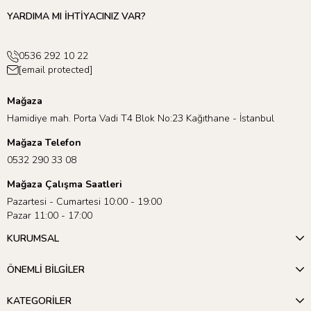
YARDIMA MI İHTİYACINIZ VAR?
0536 292 10 22
[email protected]
Mağaza
Hamidiye mah. Porta Vadi T4 Blok No:23 Kağıthane - İstanbul
Mağaza Telefon
0532 290 33 08
Mağaza Çalışma Saatleri
Pazartesi - Cumartesi 10:00 - 19:00
Pazar 11:00 - 17:00
KURUMSAL
ÖNEMLİ BİLGİLER
KATEGORİLER
Açık uçlu oyuncak olma özelliği ile Metropolis ve
diğer Magna-